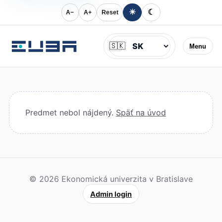
☀
☾
A−
A+
Reset
Jazyk
🇸🇰
Menu
Predmet nebol nájdený.
Späť na úvod
© 2026 Ekonomická univerzita v Bratislave
Admin login