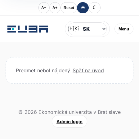
☀
☾
A−
A+
Reset
Jazyk
🇸🇰
Menu
Predmet nebol nájdený.
Späť na úvod
© 2026 Ekonomická univerzita v Bratislave
Admin login