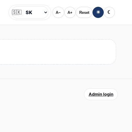
🇸🇰
☀
☾
A−
A+
Reset
Jazyk
Admin login