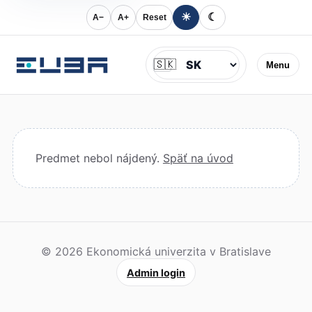
☀
☾
A−
A+
Reset
Jazyk
🇸🇰
Menu
Predmet nebol nájdený.
Späť na úvod
© 2026 Ekonomická univerzita v Bratislave
Admin login