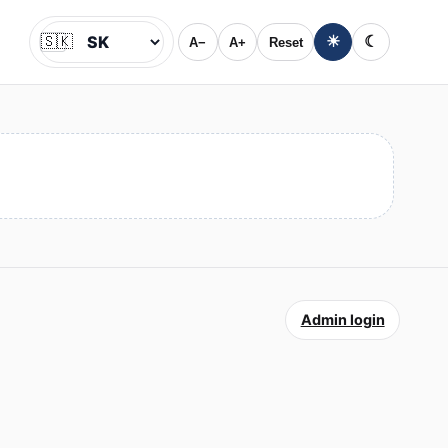
🇸🇰
☀
☾
A−
A+
Reset
Jazyk
Admin login