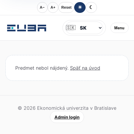
☀
☾
A−
A+
Reset
Jazyk
🇸🇰
Menu
Predmet nebol nájdený.
Späť na úvod
© 2026 Ekonomická univerzita v Bratislave
Admin login