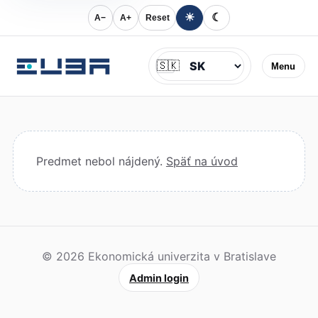
☀
☾
A−
A+
Reset
Jazyk
🇸🇰
Menu
Predmet nebol nájdený.
Späť na úvod
© 2026 Ekonomická univerzita v Bratislave
Admin login