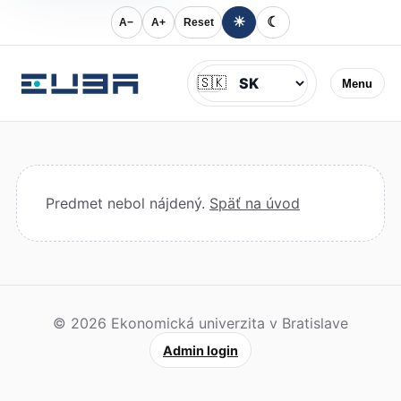
☀
☾
A−
A+
Reset
Jazyk
🇸🇰
Menu
Predmet nebol nájdený.
Späť na úvod
© 2026 Ekonomická univerzita v Bratislave
Admin login