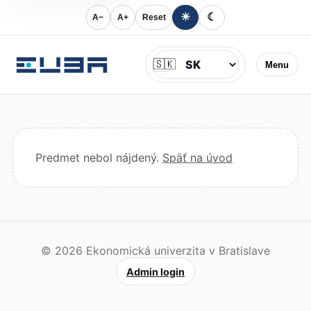
☀
☾
A−
A+
Reset
Jazyk
🇸🇰
Menu
Predmet nebol nájdený.
Späť na úvod
© 2026 Ekonomická univerzita v Bratislave
Admin login