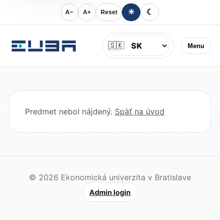
☀
☾
A−
A+
Reset
Jazyk
🇸🇰
Menu
Predmet nebol nájdený.
Späť na úvod
© 2026 Ekonomická univerzita v Bratislave
Admin login