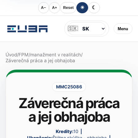
☀
☾
A−
A+
Reset
Jazyk
🇸🇰
Menu
Úvod
/
FPM
/
manažment v realitách
/
Záverečná práca a jej obhajoba
MMC25086
Záverečná práca
a jej obhajoba
Kredity:
10
Ukončenie:
Štátna skúška - obhajoba