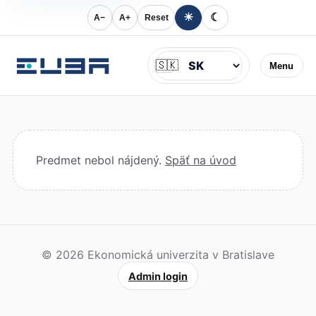
☀
☾
A−
A+
Reset
Jazyk
🇸🇰
Menu
Predmet nebol nájdený.
Späť na úvod
© 2026 Ekonomická univerzita v Bratislave
Admin login