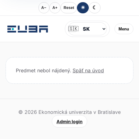
☀
☾
A−
A+
Reset
Jazyk
🇸🇰
Menu
Predmet nebol nájdený.
Späť na úvod
© 2026 Ekonomická univerzita v Bratislave
Admin login