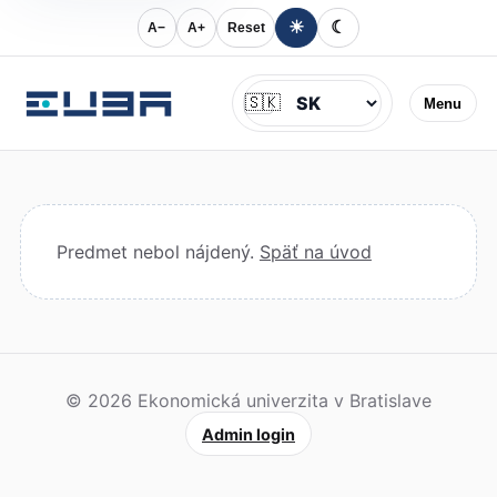
☀
☾
A−
A+
Reset
Jazyk
🇸🇰
Menu
Predmet nebol nájdený.
Späť na úvod
© 2026 Ekonomická univerzita v Bratislave
Admin login