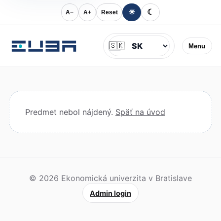
☀
☾
A−
A+
Reset
Jazyk
🇸🇰
Menu
Predmet nebol nájdený.
Späť na úvod
© 2026 Ekonomická univerzita v Bratislave
Admin login