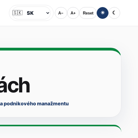
🇸🇰
☀
☾
A−
A+
Reset
Jazyk
tách
ta podnikového manažmentu