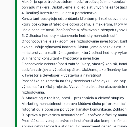
Maklér je sprostredkovateľom medzi predávajúcim a kupujúcim
pohľadu makléra. Diskutujeme aj o legislatívnych náležitostia
4. Realitný konzultant – klient a poradenstvo
Konzultant poskytuje odporúčania klientom pri rozhodovaní o pr
ktorý poskytuje strategické odporúčania, a maklérom, ktorý v
účele nehnuteľnosti. Zohľadníme aj očakávania rôznych typov k
5. Odhadca hodnoty – stanovenie hodnoty nehnuteľností
Ohodnocovanie je základom pre rozhodovanie investorov, bánk
ako sa určuje výnosová hodnota. Diskutujeme o nezávislosti
ministerstva, a realitným agentom, ktorý odhad hodnoty vyko
6. Finančný konzultant – hypotéky a investície
Financovanie nehnuteľností zahŕňa úvery, vlastný kapitál, ko
cudzích zdrojov a výpočet splátok. Ukážeme, ako finančný konzu
7. Investor a developer – výstavba a návratnosť
Prednáška sa zameria na fázy developerského cyklu – od príp
výnosnosť a riziká projektu. Vysvetlíme základné ukazovatele 
rozhodovania.
8. Marketing v realitnej praxi – prezentácia a cieľové skupiny
Marketing nehnuteľností zohráva kľúčovú úlohu pri prezentácii
fotografiou a popisom po výber kanálov komunikácie. Zohľadn
9. Správa a prevádzka nehnuteľností – správca a facility man
Prednáška sa venuje správe nehnuteľností ako komplexnému súb
správa nehnuteľností a ako facility manažment označuje hlavn