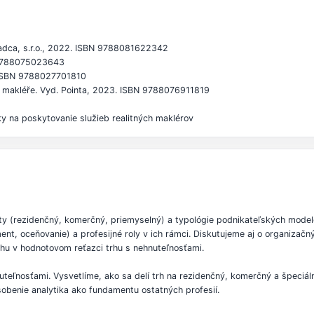
radca, s.r.o., 2022. ISBN 9788081622342
BN 9788075023643
1. ISBN 9788027701810
ho makléře. Vyd. Pointa, 2023. ISBN 9788076911819
ky na poskytovanie služieb realitných maklérov
ty (rezidenčný, komerčný, priemyselný) a typológie podnikateľských modelo
ent, oceňovanie) a profesijné roly v ich rámci. Diskutujeme aj o organizač
ohu v hodnotovom reťazci trhu s nehnuteľnosťami.
nehnuteľnosťami. Vysvetlíme, ako sa delí trh na rezidenčný, komerčný a špe
benie analytika ako fundamentu ostatných profesií.