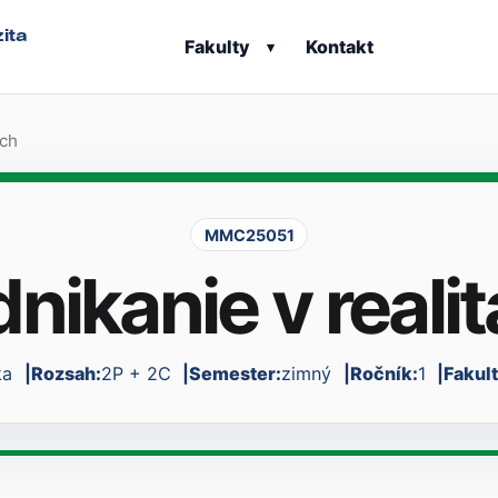
ita
Fakulty
Kontakt
▾
ách
MMC25051
nikanie v reali
ka
Rozsah:
2P + 2C
Semester:
zimný
Ročník:
1
Fakul