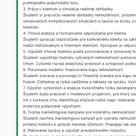
prehľadného analytického listu.
3. Práca s klientom a simulácia realitnej obhliadky
Študenti si precvičia vedenie obhliadky nehnuteľnosti, prezen
simulovaných komplikovaných situáciách a naučia sa eticky zvl
klientom.
4. Trhová analýza a formulovanie odporúčania pre klienta
Študenti spracujú odporúčanie pre konkrétneho klienta na zákla
medzi individuálnym a firemným klientom. Výstupom je odporúč
5. Výpočet trhovej hodnoty podľa porovnávacej a výnosovej 
Študenti vypočítajú hodnotu vybraných nehnuteľností pomoco
trhom. Cvičenie rozvíja analytickú presnosť a schopnosť podl
6. Porovnanie modelov financovania kúpy nehnuteľnosti
Študenti zostavia a porovnajú tri finančné scenáre pre kúpu 
fixácie. Zohľadnia aj riziká zadlženia a náklady na správu. Vý
7. Výpočet výnosnosti a analýza investičného rizika developer
Študenti budú pracovať s modelovým projektom, pre ktorý zos
ich v kontexte trhu. Identifikujú kľúčové riziká (napr. mešk
investora podporené výpočtami.
8. Tvorba marketingovej kampane pre konkrétnu nehnuteľnosť
Študenti navrhnú marketingovú kampaň pre vybranú nehnuteľnosť
pridanú hodnotu a spôsob merania účinnosti. Prepájajú tak an
9. Plánovanie správy a výpočet prevádzkového rozpočtu