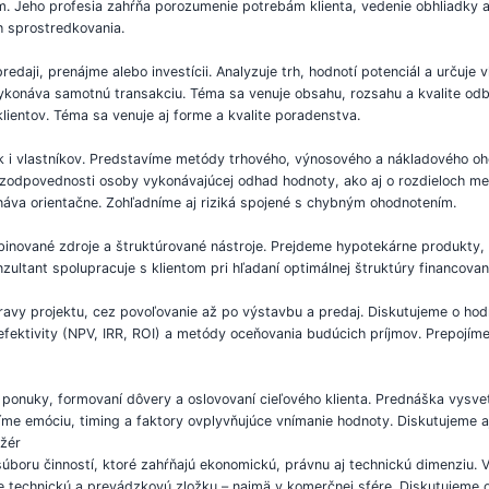
. Jeho profesia zahŕňa porozumenie potrebám klienta, vedenie obhliadky a
ch sprostredkovania.
edaji, prenájme alebo investícii. Analyzuje trh, hodnotí potenciál a určuje
ykonáva samotnú transakciu. Téma sa venuje obsahu, rozsahu a kvalite odbo
lientov. Téma sa venuje aj forme a kvalite poradenstva.
 i vlastníkov. Predstavíme metódy trhového, výnosového a nákladového oho
 a zodpovednosti osoby vykonávajúcej odhad hodnoty, ako aj o rozdieloch
náva orientačne. Zohľadníme aj riziká spojené s chybným ohodnotením.
mbinované zdroje a štruktúrované nástroje. Prejdeme hypotekárne produkty
ltant spolupracuje s klientom pri hľadaní optimálnej štruktúry financovania
ravy projektu, cez povoľovanie až po výstavbu a predaj. Diskutujeme o ho
efektivity (NPV, IRR, ROI) a metódy oceňovania budúcich príjmov. Prepojíme
 ponuky, formovaní dôvery a oslovovaní cieľového klienta. Prednáška vysvet
íme emóciu, timing a faktory ovplyvňujúce vnímanie hodnoty. Diskutujeme a
ažér
oru činností, ktoré zahŕňajú ekonomickú, právnu aj technickú dimenziu. V
e technickú a prevádzkovú zložku – najmä v komerčnej sfére. Diskutujeme 