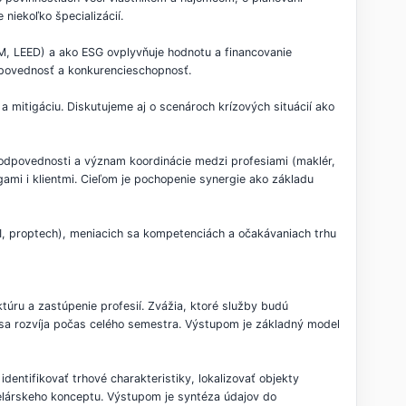
niekoľko špecializácií.
AM, LEED) a ako ESG ovplyvňuje hodnotu a financovanie
odpovednosť a konkurencieschopnosť.
u a mitigáciu. Diskutujeme aj o scenároch krízových situácií ako
 zodpovednosti a význam koordinácie medzi profesiami (maklér,
ami i klientmi. Cieľom je pochopenie synergie ako základu
 AI, proptech), meniacich sa kompetenciách a očakávaniach trhu
ktúru a zastúpenie profesií. Zvážia, ktoré služby budú
rý sa rozvíja počas celého semestra. Výstupom je základný model
identifikovať trhové charakteristiky, lokalizovať objekty
elárskeho konceptu. Výstupom je syntéza údajov do