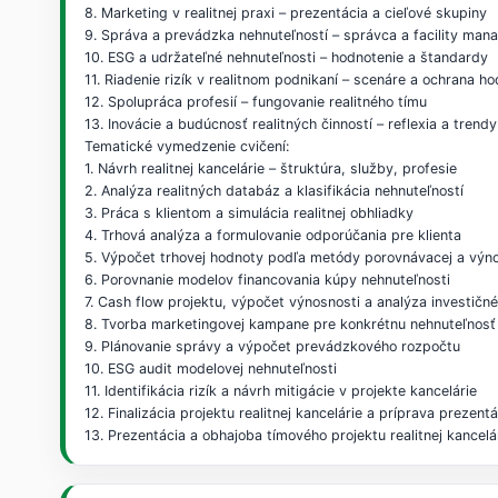
8. Marketing v realitnej praxi – prezentácia a cieľové skupiny
9. Správa a prevádzka nehnuteľností – správca a facility man
10. ESG a udržateľné nehnuteľnosti – hodnotenie a štandardy
11. Riadenie rizík v realitnom podnikaní – scenáre a ochrana h
12. Spolupráca profesií – fungovanie realitného tímu
13. Inovácie a budúcnosť realitných činností – reflexia a trendy
Tematické vymedzenie cvičení:
1. Návrh realitnej kancelárie – štruktúra, služby, profesie
2. Analýza realitných databáz a klasifikácia nehnuteľností
3. Práca s klientom a simulácia realitnej obhliadky
4. Trhová analýza a formulovanie odporúčania pre klienta
5. Výpočet trhovej hodnoty podľa metódy porovnávacej a výn
6. Porovnanie modelov financovania kúpy nehnuteľnosti
7. Cash flow projektu, výpočet výnosnosti a analýza investičné
8. Tvorba marketingovej kampane pre konkrétnu nehnuteľnosť
9. Plánovanie správy a výpočet prevádzkového rozpočtu
10. ESG audit modelovej nehnuteľnosti
11. Identifikácia rizík a návrh mitigácie v projekte kancelárie
12. Finalizácia projektu realitnej kancelárie a príprava prezent
13. Prezentácia a obhajoba tímového projektu realitnej kancelá