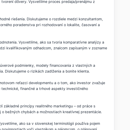
 tvorení dôvery. Vysvetlíme proces predaja/prenájmu z
 vhodné riešenia. Diskutujeme o rozdiele medzi konzultantom,
rného poradenstva pri rozhodovaní o lokalite, časovaní a
dnotenia. Vysvetlíme, ako sa tvoria komparatívne analýzy a
 medzi kvalifikovaným odhadcom, znalcom zapísaným v zozname
, úverové podmienky, modely financovania z vlastných a
. Diskutujeme o rizikách zadlženia a bonite klienta.
dnotovom reťazci developmentu a o tom, ako investor zvažuje
 technické, finančné a trhové aspekty investičného
lí základné princípy realitného marketingu – od práce s
j o bežných chybách a možnostiach kreatívnej prezentácie.
ysvetlíme, ako sa v slovenskej terminológii používa pojem
o povinnostiach voči vlastníkom a nájomcom, o plánovaní