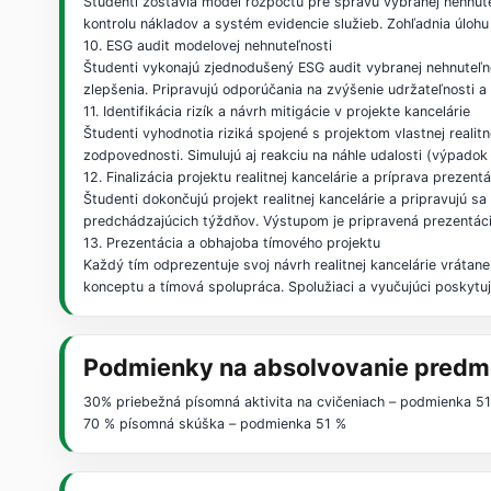
Študenti zostavia model rozpočtu pre správu vybranej nehnuteľ
kontrolu nákladov a systém evidencie služieb. Zohľadnia úlohu 
10. ESG audit modelovej nehnuteľnosti
Študenti vykonajú zjednodušený ESG audit vybranej nehnuteľno
zlepšenia. Pripravujú odporúčania na zvýšenie udržateľnosti a
11. Identifikácia rizík a návrh mitigácie v projekte kancelárie
Študenti vyhodnotia riziká spojené s projektom vlastnej realit
zodpovednosti. Simulujú aj reakciu na náhle udalosti (výpadok k
12. Finalizácia projektu realitnej kancelárie a príprava prezent
Študenti dokončujú projekt realitnej kancelárie a pripravujú s
predchádzajúcich týždňov. Výstupom je pripravená prezentáci
13. Prezentácia a obhajoba tímového projektu
Každý tím odprezentuje svoj návrh realitnej kancelárie vrátane
konceptu a tímová spolupráca. Spolužiaci a vyučujúci poskytuj
Podmienky na absolvovanie predm
30% priebežná písomná aktivita na cvičeniach – podmienka 5
70 % písomná skúška – podmienka 51 %