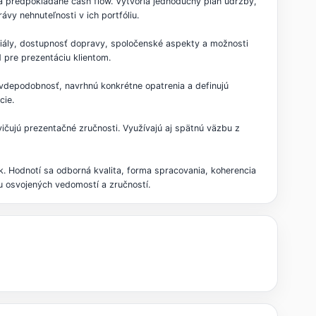
v a predpokladané cash flow. Vytvoria jednoduchý plán údržby,
ávy nehnuteľnosti v ich portfóliu.
eriály, dostupnosť dopravy, spoločenské aspekty a možnosti
 pre prezentáciu klientom.
pravdepodobnosť, navrhnú konkrétne opatrenia a definujú
cie.
cvičujú prezentačné zručnosti. Využívajú aj spätnú väzbu z
zík. Hodnotí sa odborná kvalita, forma spracovania, koherencia
iu osvojených vedomostí a zručností.