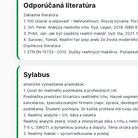
Odporúčaná literatúra
Základná literatúra:
1. 100 otázok a odpovedí – Nehnuteľnosti, Rozvoj bývania. Po
2. Ort. Peter. Analýza realitního trhu. Vyd. Leges, 2019. IS
3. Pribil, Jan. Jak být úspěšný realitní makléř. Vyd. Via, 202
4. Surovec, Tomáš. Realitní fair play aneb Ze života moderní
Doplnková literatúra:
1. STN EN 15733 : 2010. Služby realitných maklérov. Požiadav
Sylabus
ematické vymedzenie prednášok:
1. Úvod do realitného podnikania a profesijných rolí
Prednáška predstaví štruktúru realitného trhu, hlavné segmen
kanceláriou, špecializovanými firmami (napr. správa, developm
podnikania. Študenti pochopia, že každá profesia má svoju úl
2. Realitný analytik – trh, dáta a lokalita
Realitný analytik zberá, triedi a interpretuje dáta o trhu s 
T-E-L, SWOT) a dynamikou ponuky a dopytu. Téma otvára pôso
3. Realitný maklér – sprostredkovanie a predaj