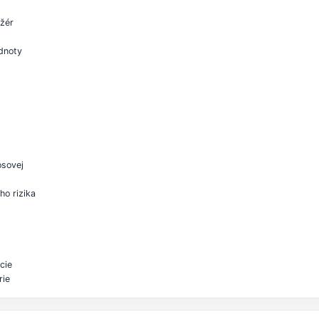
ažér
odnoty
osovej
ho rizika
ácie
rie