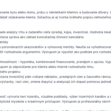
tovanie bytu alebo domu, prácu s námietkami klientov a budovanie dôvery. 
ádať očakávania klienta. Súčasťou je aj tvorba krátkeho popisu nehnuteľno
de analýzy trhu a zadaného cieľa (predaj, kúpa, investícia). Hodnotia lokali
acia správa ako základ konzultačnej činnosti kancelárie.
metódy
u porovnávacích ukazovateľov a výnosovej metódy. Naučia sa vyhodnocovať
ožiť rozhodnutia argumentmi. Výstupom je výpočet ako podklad pre rozhodov
nehnuteľnosti – hypotéka, kombinované financovanie, prenájom s opciou. Vyp
stupom je odporúčanie pre klienta alebo interné rozhodnutie tímu.
ského projektu
tavia investičný plán vrátane nákladov, predajných cien a časového rámca.
anie výstavby, rast cien, zmena dopytu) a analyzujú ich dopad pomocou jedn
: vytvoria text inzerátu, vizuálne podklady, výber inzertných kanálov a s
alytické myslenie s kreatívnym prístupom. Výstupom je profesionálny návrh