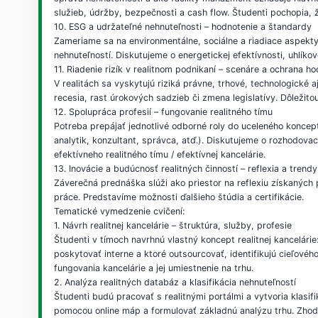
služieb, údržby, bezpečnosti a cash flow. Študenti pochopia, 
10. ESG a udržateľné nehnuteľnosti – hodnotenie a štandardy
Zameriame sa na environmentálne, sociálne a riadiace aspekty
nehnuteľností. Diskutujeme o energetickej efektívnosti, uhlí
11. Riadenie rizík v realitnom podnikaní – scenáre a ochrana h
V realitách sa vyskytujú riziká právne, trhové, technologické a
recesia, rast úrokových sadzieb či zmena legislatívy. Dôležito
12. Spolupráca profesií – fungovanie realitného tímu
Potreba prepájať jednotlivé odborné roly do uceleného koncep
analytik, konzultant, správca, atď.). Diskutujeme o rozhodov
efektívneho realitného tímu / efektívnej kancelárie.
13. Inovácie a budúcnosť realitných činností – reflexia a trendy
Záverečná prednáška slúži ako priestor na reflexiu získaných 
práce. Predstavíme možnosti ďalšieho štúdia a certifikácie.
Tematické vymedzenie cvičení:
1. Návrh realitnej kancelárie – štruktúra, služby, profesie
Študenti v tímoch navrhnú vlastný koncept realitnej kancelárie
poskytovať interne a ktoré outsourcovať, identifikujú cieľové
fungovania kancelárie a jej umiestnenie na trhu.
2. Analýza realitných databáz a klasifikácia nehnuteľností
Študenti budú pracovať s realitnými portálmi a vytvoria klasifi
pomocou online máp a formulovať základnú analýzu trhu. Zhod