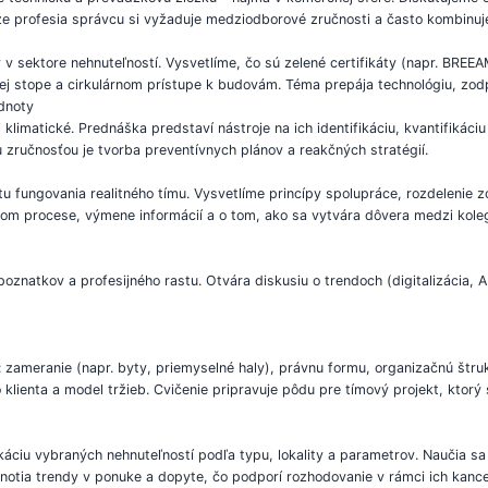
že profesia správcu si vyžaduje medziodborové zručnosti a často kombinuje 
 v sektore nehnuteľností. Vysvetlíme, čo sú zelené certifikáty (napr. BREE
kovej stope a cirkulárnom prístupe k budovám. Téma prepája technológiu, z
odnoty
j klimatické. Prednáška predstaví nástroje na ich identifikáciu, kvantifikáci
u zručnosťou je tvorba preventívnych plánov a reakčných stratégií.
tu fungovania realitného tímu. Vysvetlíme princípy spolupráce, rozdelenie
acom procese, výmene informácií a o tom, ako sa vytvára dôvera medzi koleg
poznatkov a profesijného rastu. Otvára diskusiu o trendoch (digitalizácia,
: zameranie (napr. byty, priemyselné haly), právnu formu, organizačnú štru
ho klienta a model tržieb. Cvičenie pripravuje pôdu pre tímový projekt, kto
káciu vybraných nehnuteľností podľa typu, lokality a parametrov. Naučia sa 
notia trendy v ponuke a dopyte, čo podporí rozhodovanie v rámci ich kanc