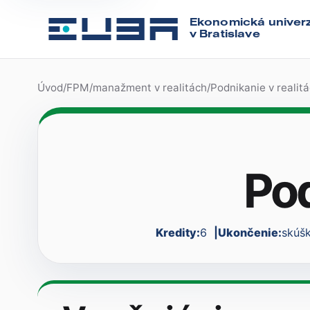
Ekonomická univerz
v Bratislave
Úvod
/
FPM
/
manažment v realitách
/
Podnikanie v realit
Pod
Kredity:
6
Ukončenie:
skúš