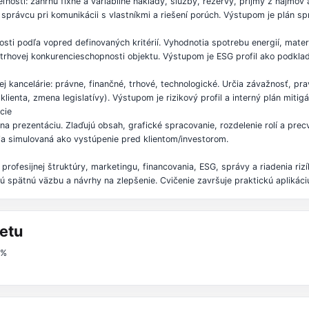
nosti: zahrnú fixné a variabilné náklady, služby, rezervy, príjmy z nájmo
správcu pri komunikácii s vlastníkmi a riešení porúch. Výstupom je plán spr
sti podľa vopred definovaných kritérií. Vyhodnotia spotrebu energií, mat
 trhovej konkurencieschopnosti objektu. Výstupom je ESG profil ako podklad
nej kancelárie: právne, finančné, trhové, technologické. Určia závažnosť, 
lienta, zmena legislatívy). Výstupom je rizikový profil a interný plán mitigá
ácie
a na prezentáciu. Zlaďujú obsah, grafické spracovanie, rozdelenie rolí a pre
a simulovaná ako vystúpenie pred klientom/investorom.
 profesijnej štruktúry, marketingu, financovania, ESG, správy a riadenia ri
ú spätnú väzbu a návrhy na zlepšenie. Cvičenie završuje praktickú aplikác
etu
1%