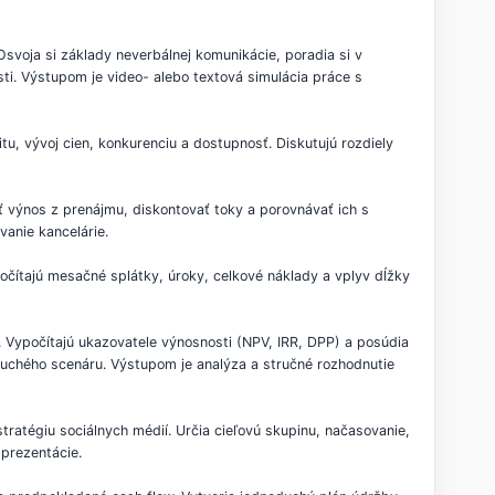
Osvoja si základy neverbálnej komunikácie, poradia si v
sti. Výstupom je video- alebo textová simulácia práce s
tu, vývoj cien, konkurenciu a dostupnosť. Diskutujú rozdiely
 výnos z prenájmu, diskontovať toky a porovnávať ich s
anie kancelárie.
očítajú mesačné splátky, úroky, celkové náklady a vplyv dĺžky
 Vypočítajú ukazovatele výnosnosti (NPV, IRR, DPP) a posúdia
oduchého scenáru. Výstupom je analýza a stručné rozhodnutie
tratégiu sociálnych médií. Určia cieľovú skupinu, načasovanie,
 prezentácie.