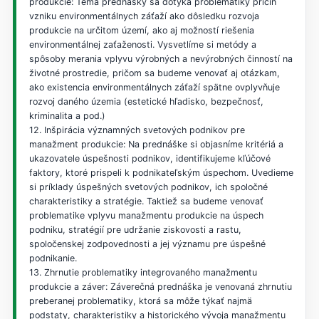
produkcie: Téma prednášky sa dotýka problematiky príčin
vzniku environmentálnych záťaží ako dôsledku rozvoja
produkcie na určitom území, ako aj možností riešenia
environmentálnej zaťaženosti. Vysvetlíme si metódy a
spôsoby merania vplyvu výrobných a nevýrobných činností na
životné prostredie, pričom sa budeme venovať aj otázkam,
ako existencia environmentálnych záťaží spätne ovplyvňuje
rozvoj daného územia (estetické hľadisko, bezpečnosť,
kriminalita a pod.)
12. Inšpirácia významných svetových podnikov pre
manažment produkcie: Na prednáške si objasníme kritériá a
ukazovatele úspešnosti podnikov, identifikujeme kľúčové
faktory, ktoré prispeli k podnikateľským úspechom. Uvedieme
si príklady úspešných svetových podnikov, ich spoločné
charakteristiky a stratégie. Taktiež sa budeme venovať
problematike vplyvu manažmentu produkcie na úspech
podniku, stratégií pre udržanie ziskovosti a rastu,
spoločenskej zodpovednosti a jej významu pre úspešné
podnikanie.
13. Zhrnutie problematiky integrovaného manažmentu
produkcie a záver: Záverečná prednáška je venovaná zhrnutiu
preberanej problematiky, ktorá sa môže týkať najmä
podstaty, charakteristiky a historického vývoja manažmentu