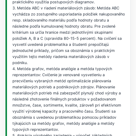
praktického využitia postupových diagramov.
3. Metóda ABC v riadení materiálových zásob: Metóda ABC
vychádza zo zostupného usporiadania položiek nakupovaného
resp. skladovaného materiálu podľa hodnoty obratu a
následne podľa kumulovanej hodnoty obratu. Pre zvolené
kritérium sa určia hranice medzi jednotlivými skupinami
položiek A, B a C (spravidla 80-15-5 percent). Na cvičení sa
vysvetlí uvedená problematika a študenti prepočítajú
jednoduché príklady, pričom sa oboznámia s praktickým
využitím tejto metódy riadenia materiálových zásob v
podniku.
4. Metóda grafov, metóda analógie a metóda typových
reprezentantov: Cvičenie je venované vysvetleniu a
precvičeniu vybraných metód optimalizácie plánovania
materiálových potrieb a podnikových zdrojov. Plánovanie
materiálových potrieb má zabezpečiť plynulý chod výroby a
následné zhotovenie finálnych produktov v požadovanom
množstve, čase, sortimente, kvalite, zároveň pri efektívnom
využití výrobnej kapacity a pracovného času. Študenti sa
oboznámia s uvedenou problematikou pomocou príkladov
týkajúcich sa metódy grafov, metódy analógie a metódy
typových reprezentantov.
5. Alokácia výrobného zariadenia – výpočet základných