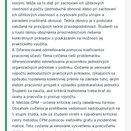
novými. Môže sa to diať pri zachovaní ich úžitkových
vlastností a počtu (jednoduchá obnova) alebo pri zachovaní
ich úžitkových vlastností a zvyšovaní počtu strojov a
zariadení (rozšírená obnova). Teória obnovy je v podstate
založená na princípoch teórie pravdepodobnosti. Študenti sa
s touto témou oboznámia prostredníctvom riešenia
konkrétnych príkladov s poukázaním na možnosti jej
praktického využitia.
8. Diferencované odmeňovanie pomocou koeficientov
pracovnej účasti: Téma cvičenia rieši problematiku
diferencovaného odmeňovania pracovníkov jednotlivých
organizačných jednotiek v podniku. Cvičenie je venované
výpočtu jednoduchých praktických príkladov, týkajúcich sa
spôsobu rozdelenia kolektívnej prémie na základe toho, akým
dielom pracovníci prispeli k výsledku podnikateľskej jednotky.
Študenti sa naučia, aké kritériá hodnotenia treba brať do
úvahy a precvičia si postup výpočtu.
9. Metóda CPM – určenie kritickej cesty tabelárnou formou:
Obsahom cvičenia je prehĺbenie vedomostí nadobudnutých na
1. stupni štúdia, kde sa študenti stretli s výpočtami kritickej
cesty metódou CPM pomocou sieťového grafu a incidenčnej
matice. Toto cvičenie je venované vysvetleniu a precvičeniu