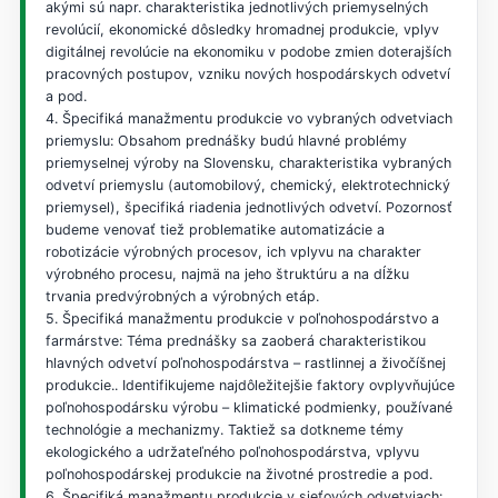
akými sú napr. charakteristika jednotlivých priemyselných
revolúcií, ekonomické dôsledky hromadnej produkcie, vplyv
digitálnej revolúcie na ekonomiku v podobe zmien doterajších
pracovných postupov, vzniku nových hospodárskych odvetví
a pod.
4. Špecifiká manažmentu produkcie vo vybraných odvetviach
priemyslu: Obsahom prednášky budú hlavné problémy
priemyselnej výroby na Slovensku, charakteristika vybraných
odvetví priemyslu (automobilový, chemický, elektrotechnický
priemysel), špecifiká riadenia jednotlivých odvetví. Pozornosť
budeme venovať tiež problematike automatizácie a
robotizácie výrobných procesov, ich vplyvu na charakter
výrobného procesu, najmä na jeho štruktúru a na dĺžku
trvania predvýrobných a výrobných etáp.
5. Špecifiká manažmentu produkcie v poľnohospodárstvo a
farmárstve: Téma prednášky sa zaoberá charakteristikou
hlavných odvetví poľnohospodárstva – rastlinnej a živočíšnej
produkcie.. Identifikujeme najdôležitejšie faktory ovplyvňujúce
poľnohospodársku výrobu – klimatické podmienky, používané
technológie a mechanizmy. Taktiež sa dotkneme témy
ekologického a udržateľného poľnohospodárstva, vplyvu
poľnohospodárskej produkcie na životné prostredie a pod.
6. Špecifiká manažmentu produkcie v sieťových odvetviach: