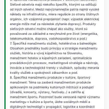
Sieťové odvetvia majú niekoľko špecifík, ktorými sa odlišujú
od iných odvetví. Medzi najvýznamnejšie patria najmä vysoké
náklady na infraštruktúru, miera regulácie zo strany štátnych
orgánov, ich vzájomná prepojenosť (napr. výpadok elektrickej
energie môže mať za následok zlyhanie dopravy). Produkty
sieťových odvetví možno chápať ako služby, ktoré sú
považované za základné a nevyhnutné pre život (energetika,
telekomunikácie, doprava, vodohospodárstvo a pod.)
7. Špecifiká manažmentu služieb, hoteliérstva a balneológie:
Obsahom prednášky budú princípy a stratégie manažmentu
služieb, história a vývoj kúpeľníctva na Slovensku,
manažment hotelov a kúpeľných zariadení, optimalizácia
prevádzkových procesov, marketingové stratégie a nástroje,
inovácie a technologické trendy v službách, spôsoby merania
kvality služieb a spokojnosti zákazníkov a pod.
8. Špecifiká manažmentu produkcie v kultúre, športový
manažment: Téma sa zaoberá manažmentom produkcie
aplikovaným na podmienky kultúrnych inštitúcií a podujatí
(divadlá, koncerty, výstavy, festivaly...) a zahŕňa aj
manažment športu. Pozornosť bude venovaná najmä významu
marketingu v kultúre a športe, úlohe sociálnych médií a
digitálnych technológií v propagácii, logistike a koordinácii