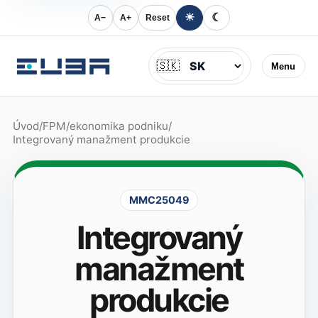
☀
☾
A−
A+
Reset
Jazyk
🇸🇰
Menu
Úvod
/
FPM
/
ekonomika podniku
/
Integrovaný manažment produkcie
MMC25049
Integrovaný
manažment
produkcie