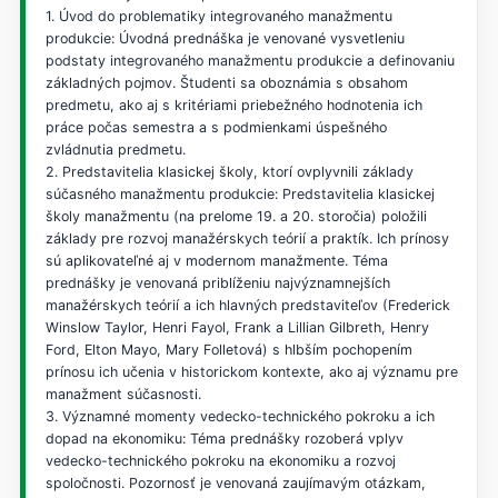
1. Úvod do problematiky integrovaného manažmentu
produkcie: Úvodná prednáška je venované vysvetleniu
podstaty integrovaného manažmentu produkcie a definovaniu
základných pojmov. Študenti sa oboznámia s obsahom
predmetu, ako aj s kritériami priebežného hodnotenia ich
práce počas semestra a s podmienkami úspešného
zvládnutia predmetu.
2. Predstavitelia klasickej školy, ktorí ovplyvnili základy
súčasného manažmentu produkcie: Predstavitelia klasickej
školy manažmentu (na prelome 19. a 20. storočia) položili
základy pre rozvoj manažérskych teórií a praktík. Ich prínosy
sú aplikovateľné aj v modernom manažmente. Téma
prednášky je venovaná priblíženiu najvýznamnejších
manažérskych teórií a ich hlavných predstaviteľov (Frederick
Winslow Taylor, Henri Fayol, Frank a Lillian Gilbreth, Henry
Ford, Elton Mayo, Mary Folletová) s hlbším pochopením
prínosu ich učenia v historickom kontexte, ako aj významu pre
manažment súčasnosti.
3. Významné momenty vedecko-technického pokroku a ich
dopad na ekonomiku: Téma prednášky rozoberá vplyv
vedecko-technického pokroku na ekonomiku a rozvoj
spoločnosti. Pozornosť je venovaná zaujímavým otázkam,