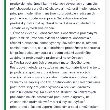
produkcie, jeho špecifikám v rôznych odvetviach priemyslu,
poľnohospodárstva či služieb, ako aj možností implementácie
princípov moderného manažmentu produkcie v súčasných
podmienkach podnikovej praxe. Súčasťou záverečnej
prednášky môže byť aj interaktívna diskusia so študentmi.
Tematické vymedzenie cvičení:
1. Úvodné cvičenie – oboznámenie s obsahom a pracovnými
postupmi: Na úvodnom cvičení sa študenti oboznámia s
témami a obsahom jednotlivých vyučovacích hodín, témami
seminárnych prác, ako aj s kritériami priebežného hodnotenia
ich práce počas semestra a s podmienkami úspešného
zvládnutia problematiky preberanej na cvičeniach.
2. Tvorba postupových diagramov materiálového toku:
Postupová metóda sa využíva na analýzu materiálového toku,
jej podstata spočíva v pravidelnom zázname všetkých
operácií, ktoré súvisia s pohybom materiálu v podniku. Tieto
záznamy sa zapisujú do tzv. postupového listu. Rozoznávame
postupové listy pre jeden výrobok a pre viac výrobkov
(skupinu výrobkov). Na cvičení sa študenti na konkrétnych
príkladoch naučia zostrojovať postupové diagramy, na
základe nich optimalizovať materiálový tok, vyčísliť
priestorovú a časovú úsporu. Oboznámia sa aj s možnosťami