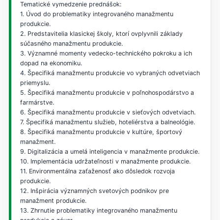
Tematické vymedzenie prednášok:
1. Úvod do problematiky integrovaného manažmentu
produkcie.
2. Predstavitelia klasickej školy, ktorí ovplyvnili základy
súčasného manažmentu produkcie.
3. Významné momenty vedecko-technického pokroku a ich
dopad na ekonomiku.
4. Špecifiká manažmentu produkcie vo vybraných odvetviach
priemyslu.
5. Špecifiká manažmentu produkcie v poľnohospodárstvo a
farmárstve.
6. Špecifiká manažmentu produkcie v sieťových odvetviach.
7. Špecifiká manažmentu služieb, hoteliérstva a balneológie.
8. Špecifiká manažmentu produkcie v kultúre, športový
manažment.
9. Digitalizácia a umelá inteligencia v manažmente produkcie.
10. Implementácia udržateľnosti v manažmente produkcie.
11. Environmentálna zaťaženosť ako dôsledok rozvoja
produkcie.
12. Inšpirácia významných svetových podnikov pre
manažment produkcie.
13. Zhrnutie problematiky integrovaného manažmentu