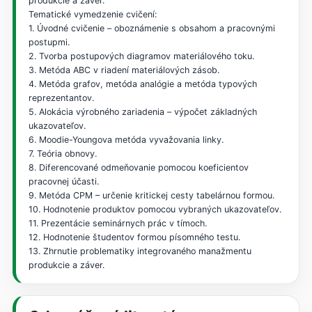
produkcie a záver.
Tematické vymedzenie cvičení:
1. Úvodné cvičenie – oboznámenie s obsahom a pracovnými
postupmi.
2. Tvorba postupových diagramov materiálového toku.
3. Metóda ABC v riadení materiálových zásob.
4. Metóda grafov, metóda analógie a metóda typových
reprezentantov.
5. Alokácia výrobného zariadenia – výpočet základných
ukazovateľov.
6. Moodie-Youngova metóda vyvažovania linky.
7. Teória obnovy.
8. Diferencované odmeňovanie pomocou koeficientov
pracovnej účasti.
9. Metóda CPM – určenie kritickej cesty tabelárnou formou.
10. Hodnotenie produktov pomocou vybraných ukazovateľov.
11. Prezentácie seminárnych prác v tímoch.
12. Hodnotenie študentov formou písomného testu.
13. Zhrnutie problematiky integrovaného manažmentu
produkcie a záver.