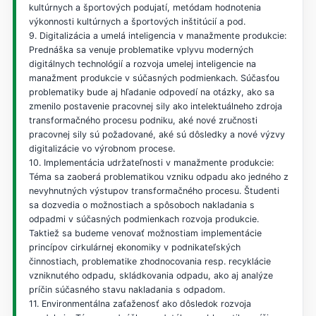
kultúrnych a športových podujatí, metódam hodnotenia
výkonnosti kultúrnych a športových inštitúcií a pod.
9. Digitalizácia a umelá inteligencia v manažmente produkcie:
Prednáška sa venuje problematike vplyvu moderných
digitálnych technológií a rozvoja umelej inteligencie na
manažment produkcie v súčasných podmienkach. Súčasťou
problematiky bude aj hľadanie odpovedí na otázky, ako sa
zmenilo postavenie pracovnej sily ako intelektuálneho zdroja
transformačného procesu podniku, aké nové zručnosti
pracovnej sily sú požadované, aké sú dôsledky a nové výzvy
digitalizácie vo výrobnom procese.
10. Implementácia udržateľnosti v manažmente produkcie:
Téma sa zaoberá problematikou vzniku odpadu ako jedného z
nevyhnutných výstupov transformačného procesu. Študenti
sa dozvedia o možnostiach a spôsoboch nakladania s
odpadmi v súčasných podmienkach rozvoja produkcie.
Taktiež sa budeme venovať možnostiam implementácie
princípov cirkulárnej ekonomiky v podnikateľských
činnostiach, problematike zhodnocovania resp. recyklácie
vzniknutého odpadu, skládkovania odpadu, ako aj analýze
príčin súčasného stavu nakladania s odpadom.
11. Environmentálna zaťaženosť ako dôsledok rozvoja