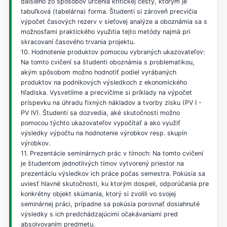
ďalšieho zo spôsobov určenia kritickej cesty, ktorým je
tabuľková (tabelárna) forma. Študenti si zároveň precvičia
výpočet časových rezerv v sieťovej analýze a oboznámia sa s
možnosťami praktického využitia tejto metódy najmä pri
skracovaní časového trvania projektu.
10. Hodnotenie produktov pomocou vybraných ukazovateľov:
Na tomto cvičení sa študenti oboznámia s problematikou,
akým spôsobom možno hodnotiť podiel vyrábaných
produktov na podnikových výsledkoch z ekonomického
hľadiska. Vysvetlíme a precvičíme si príklady na výpočet
príspevku na úhradu fixných nákladov a tvorby zisku (PV I -
PV IV). Študenti sa dozvedia, aké skutočnosti možno
pomocou týchto ukazovateľov vypočítať a ako využiť
výsledky výpočtu na hodnotenie výrobkov resp. skupín
výrobkov.
11. Prezentácie seminárnych prác v tímoch: Na tomto cvičení
je študentom jednotlivých tímov vytvorený priestor na
prezentáciu výsledkov ich práce počas semestra. Pokúsia sa
uviesť hlavné skutočnosti, ku ktorým dospeli, odporúčania pre
konkrétny objekt skúmania, ktorý si zvolili vo svojej
seminárnej práci, prípadne sa pokúsia porovnať dosiahnuté
výsledky s ich predchádzajúcimi očakávaniami pred
absolvovaním predmetu.