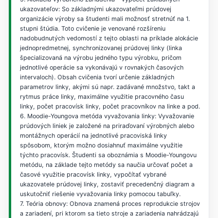
ukazovateľov: So základnými ukazovateľmi prúdovej
organizácie výroby sa študenti mali možnosť stretnúť na 1.
stupni štúdia. Toto cvičenie je venované rozšíreniu
nadobudnutých vedomostí z tejto oblasti na príklade alokácie
jednopredmetnej, synchronizovanej prúdovej linky (linka
špecializovaná na výrobu jedného typu výrobku, pričom
jednotlivé operácie sa vykonávajú v rovnakých časových
intervaloch). Obsah cvičenia tvorí určenie základných
parametrov linky, akými sú napr. zadávané množstvo, takt a
rytmus práce linky, maximálne využitie pracovného času
linky, počet pracovísk linky, počet pracovníkov na linke a pod.
6. Moodie-Youngova metóda vyvažovania linky: Vyvažovanie
prúdových liniek je založené na priraďovaní výrobných alebo
montážnych operácií na jednotlivé pracoviská linky
spôsobom, ktorým možno dosiahnuť maximálne využitie
týchto pracovísk. Študenti sa oboznámia s Moodie-Youngovu
metódu, na základe tejto metódy sa naučia určovať počet a
časové využitie pracovísk linky, vypočítať vybrané
ukazovatele prúdovej linky, zostaviť precedenčný diagram a
uskutočniť riešenie vyvažovania linky pomocou tabuľky.
7. Teória obnovy: Obnova znamená proces reprodukcie strojov
a zariadení, pri ktorom sa tieto stroje a zariadenia nahrádzajú