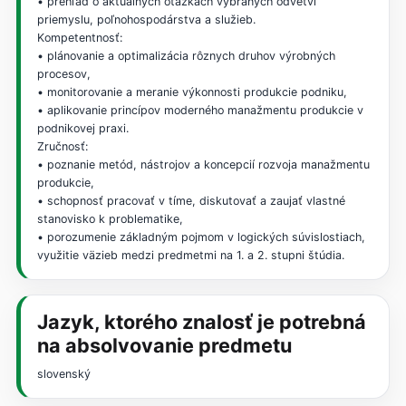
• prehľad o aktuálnych otázkach vybraných odvetví
priemyslu, poľnohospodárstva a služieb.
Kompetentnosť:
• plánovanie a optimalizácia rôznych druhov výrobných
procesov,
• monitorovanie a meranie výkonnosti produkcie podniku,
• aplikovanie princípov moderného manažmentu produkcie v
podnikovej praxi.
Zručnosť:
• poznanie metód, nástrojov a koncepcií rozvoja manažmentu
produkcie,
• schopnosť pracovať v tíme, diskutovať a zaujať vlastné
stanovisko k problematike,
• porozumenie základným pojmom v logických súvislostiach,
využitie väzieb medzi predmetmi na 1. a 2. stupni štúdia.
Jazyk, ktorého znalosť je potrebná
na absolvovanie predmetu
slovenský