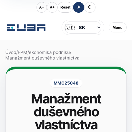
☀
☾
A−
A+
Reset
Jazyk
🇸🇰
Menu
Úvod
/
FPM
/
ekonomika podniku
/
Manažment duševného vlastníctva
MMC25048
Manažment
duševného
vlastníctva