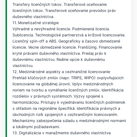
Transfery licenčných tokov. Transferové oceňovanie
licenčných tokov. Transferové oceňovanie prevodov práv
duševného vlastníctva.
11. Monetizačné stratégie
Výhradné a nevýhradné licencie. Podmienená licencia.
Sublicencia. Technologické partnerstvá a krížové licencovanie.
Licenčný spin-off a ABS. Geograficky a časovo obmedzené
licencie. Vecne obmedzené licencie. Franšízing. Financovanie
kryté právami duševného vlastníctva. Predaj práv k
duševnému vlastníctvu. Reálne opcie k duševnému
vlastníctvu.
12. Medzinárodné aspekty a cezhraničné licencovanie
Prehľad kľúčových zmlúv (napr. TRIPS, WIPO) ovplyvňujúcich
licencovanie na globálnej úrovni. Vplyv medzinárodných
noriem na tvorbu a vymáhanie licenčných zmlúv. Identifikácia
rozdielov v právnych systémoch. Výzvy spojené s
harmonizáciou. Prístupy k vyjednávaniu licenčných podmienok
s ohľadom na regionálne špecifiká. Identifikácia právnych a
obchodných rizík spojených s cezhraničným licencovaním.
Mechanizmy zabezpečenia súladu s medzinárodnými normami
a lokálnymi požiadavkami.
13. Digitalizácia v manažmente duševného vlastníctva