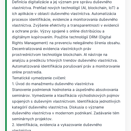
Definícia digitalizácie a jej význam pre správu duševného
vlastníctva. Prehľad nových technológií (AI, blockchain, IoT) a
ich aplikácie v oblasti duševného vlastníctva. Automatizácia
procesov identifikácie, evidencie a monitorovania duševného
vlastníctva. Zvýšenie efektivity a transparentnosti v evidencii
a ochrane práv. Výzvy spojené s online distribúciou a
digitálnym kopírovaním. Použitie technológií DRM (Digital
Rights Management) na prevenciu nelegálneho šírenia obsahu.
Decentralizovaná evidencia vlastníckych práv
prostredníctvom technológie blockchain. AI nástroje na
analýzu a predikciu trhových trendov duševného vlastníctva.
Automatizovaná identifikácia porušovaní práv a monitorovanie
online prostredia.
Tematické vymedzenie cvičení:
1. Úvod do manažmentu duševného vlastníctva
Stanovenie podmienok hodnotenia a úspešného absolvovania
seminárov. Vymedzenie a klasifikácia východiskových pojmov
spojených s duševným vlastníctvom. Identifikácia jednotlivých
kategórií duševného vlastníctva. Diskusia o význame
duševného vlastníctva v modernom podnikaní. Zadávanie tém
seminárnych projektov.
2. Identifikácia, evidencia a vykazovanie duševného
vlastníctva