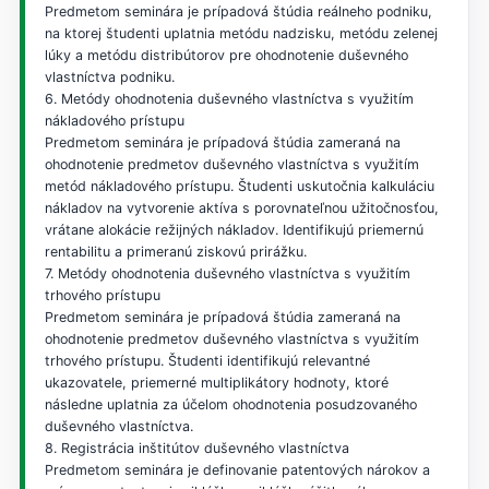
Predmetom seminára je prípadová štúdia reálneho podniku,
na ktorej študenti uplatnia metódu nadzisku, metódu zelenej
lúky a metódu distribútorov pre ohodnotenie duševného
vlastníctva podniku.
6. Metódy ohodnotenia duševného vlastníctva s využitím
nákladového prístupu
Predmetom seminára je prípadová štúdia zameraná na
ohodnotenie predmetov duševného vlastníctva s využitím
metód nákladového prístupu. Študenti uskutočnia kalkuláciu
nákladov na vytvorenie aktíva s porovnateľnou užitočnosťou,
vrátane alokácie režijných nákladov. Identifikujú priemernú
rentabilitu a primeranú ziskovú prirážku.
7. Metódy ohodnotenia duševného vlastníctva s využitím
trhového prístupu
Predmetom seminára je prípadová štúdia zameraná na
ohodnotenie predmetov duševného vlastníctva s využitím
trhového prístupu. Študenti identifikujú relevantné
ukazovatele, priemerné multiplikátory hodnoty, ktoré
následne uplatnia za účelom ohodnotenia posudzovaného
duševného vlastníctva.
8. Registrácia inštitútov duševného vlastníctva
Predmetom seminára je definovanie patentových nárokov a