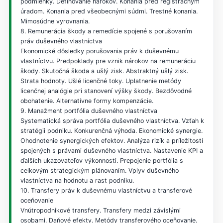
podmienky. Definovanie nárokov. Konania pred registračným
úradom. Konania pred všeobecnými súdmi. Trestné konania.
Mimosúdne vyrovnania.
8. Remunerácia škody a remedície spojené s porušovaním
práv duševného vlastníctva
Ekonomické dôsledky porušovania práv k duševnému
vlastníctvu. Predpoklady pre vznik nárokov na remuneráciu
škody. Skutočná škoda a ušlý zisk. Abstraktný ušlý zisk.
Strata hodnoty. Ušlé licenčné toky. Uplatnenie metódy
licenčnej analógie pri stanovení výšky škody. Bezdôvodné
obohatenie. Alternatívne formy kompenzácie.
9. Manažment portfólia duševného vlastníctva
Systematická správa portfólia duševného vlastníctva. Vzťah k
stratégii podniku. Konkurenčná výhoda. Ekonomické synergie.
Ohodnotenie synergických efektov. Analýza rizík a príležitostí
spojených s právami duševného vlastníctva. Nastavenie KPI a
ďalších ukazovateľov výkonnosti. Prepojenie portfólia s
celkovým strategickým plánovaním. Vplyv duševného
vlastníctva na hodnotu a rast podniku.
10. Transfery práv k duševnému vlastníctvu a transferové
oceňovanie
Vnútropodnikové transfery. Transfery medzi závislými
osobami. Daňové efekty. Metódy transferového oceňovanie.