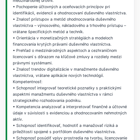
medzinárodnej úrovni.
• Pochopenie účtovných a oceňovacích princípov pri
identifikácii, evidencii a ohodnocovaní duševného vlastníctva.
• Znalosť prístupov a metód ohodnocovania duševného
vlastníctva – výnosového, nákladového a trhového prístupu –
vrátane špecifických metód a techník.
• Orientácia v monetizačných stratégiách a modeloch
financovania krytých právami duševného vlastníctva.
• Prehľad o medzinárodných aspektoch a cezhraničnom
licencovaní s dôrazom na kľúčové zmluvy a rozdiely medzi
právnymi systémami.
• Znalosť trendov digitalizácie v manažmente duševného
vlastníctva, vrátane aplikácie nových technológií.
Kompetentnosť:
• Schopnosť integrovať teoretické poznatky s praktickými
aspektmi manažmentu duševného vlastníctva v rámci
strategického rozhodovania podniku.
• Kompetencia analyzovať a interpretovať finančné a účtovné
údaje v súvislosti s evidenciou a ohodnocovaním nehmotných
aktív.
• Schopnosť identifikovať, hodnotiť a manažovať riziká a
príležitosti spojené s portfóliom duševného vlastníctva.
• Schopnosť posúdiť vplyv prostredia na tvorbu, licencovanie