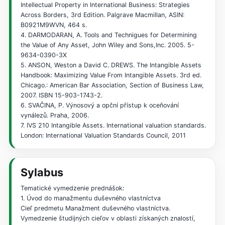
Intellectual Property in International Business: Strategies
Across Borders, 3rd Edition. Palgrave Macmillan, ASIN:
‎B0921M9WVN, 464 s.
4. DARMODARAN, A. Tools and Technigues for Determining
the Value of Any Asset, John Wiley and Sons,Inc. 2005. 5-
9634-0390-3X
5. ANSON, Weston a David C. DREWS. The Intangible Assets
Handbook: Maximizing Value From Intangible Assets. 3rd ed.
Chicago.: American Bar Association, Section of Business Law,
2007. ISBN 15-903-1743-2.
6. SVAČINA, P. Výnosový a opční přístup k oceňování
vynálezů. Praha, 2006.
7. IVS 210 Intangible Assets. International valuation standards.
London: International Valuation Standards Council, 2011
Sylabus
Tematické vymedzenie prednášok:
1. Úvod do manažmentu duševného vlastníctva
Cieľ predmetu Manažment duševného vlastníctva.
Vymedzenie študijných cieľov v oblasti získaných znalostí,