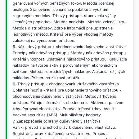
generovaní voľných peňažných tokov. Metóda licenčnej
analógie. Stanovenie licenčného poplatku s využitím
regresných modelov. Trhový prístup k stanoveniu výšky
licenčných poplatkov. Metóda nadzisku. Metóda zelenej lúky.
Metóda distribútorov. Zdroje informácií pre uplatnenie
jednotlivých metód. Kritériá pre výber vhodnej metódy
založenej na výnosovom prístupe.
5. Nákladový prístup k ohodnocovaniu duševného vlastníctva
Princípy nákladového prístupu. Metódy nákladového prístupu.
Kritériá vhodnosti uplatnenia nákladového prístupu. Kalkulácia
nákladov na tvorbu aktív s porovnateľným ekonomickým
úžitkom. Metóda reprodukčných nákladov. Alokácia režijných
nákladov. Primeraná zisková prirážka.
6. Trhový prístup k ohodnocovaniu duševného vlastníctva
Uplatniteľnosť a kritériá pre uplatnenie trhového prístupu k
ohodnocovaniu duševného vlastníctva. Metódy trhového
prístupu. Zdroje informácií k ohodnoteniu. Aktívne a pasívne
trhy. Porovnateľnosť aktív. Porovnateľnosť trhov. Asset-
backed securities (ABS). Multiplikátory hodnoty.
7. Zabezpečenie ochrany duševného vlastníctva
Vznik, prevod a prechod práv k duševnému vlastníctvu.
Registrácia práv k duševnému vlastníctvu. Proces a