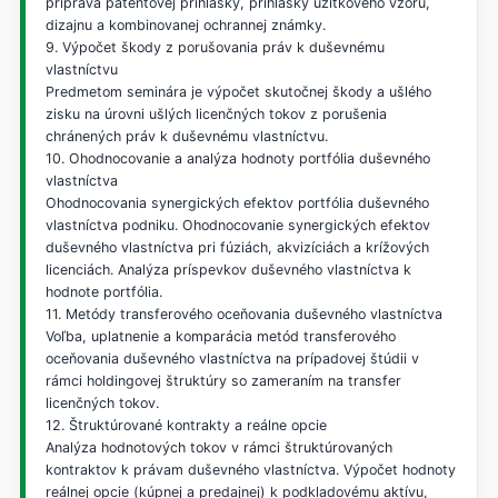
príprava patentovej prihlášky, prihlášky úžitkového vzoru,
dizajnu a kombinovanej ochrannej známky.
9. Výpočet škody z porušovania práv k duševnému
vlastníctvu
Predmetom seminára je výpočet skutočnej škody a ušlého
zisku na úrovni ušlých licenčných tokov z porušenia
chránených práv k duševnému vlastníctvu.
10. Ohodnocovanie a analýza hodnoty portfólia duševného
vlastníctva
Ohodnocovania synergických efektov portfólia duševného
vlastníctva podniku. Ohodnocovanie synergických efektov
duševného vlastníctva pri fúziách, akvizíciách a krížových
licenciách. Analýza príspevkov duševného vlastníctva k
hodnote portfólia.
11. Metódy transferového oceňovania duševného vlastníctva
Voľba, uplatnenie a komparácia metód transferového
oceňovania duševného vlastníctva na prípadovej štúdii v
rámci holdingovej štruktúry so zameraním na transfer
licenčných tokov.
12. Štruktúrované kontrakty a reálne opcie
Analýza hodnotových tokov v rámci štruktúrovaných
kontraktov k právam duševného vlastníctva. Výpočet hodnoty
reálnej opcie (kúpnej a predajnej) k podkladovému aktívu,