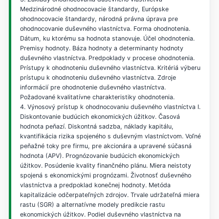
Medzinárodné ohodnocovacie štandardy, Európske
ohodnocovacie štandardy, národná právna úprava pre
ohodnocovanie duševného vlastníctva. Forma ohodnotenia.
Dátum, ku ktorému sa hodnota stanovuje. Účel ohodnotenia.
Premisy hodnoty. Báza hodnoty a determinanty hodnoty
duševného vlastníctva. Predpoklady v procese ohodnotenia.
Prístupy k ohodnoteniu duševného vlastníctva. Kritériá výberu
prístupu k ohodnoteniu duševného vlastníctva. Zdroje
informácií pre ohodnotenie duševného vlastníctva.
Požadované kvalitatívne charakteristiky ohodnotenia.
4. Výnosový prístup k ohodnocovaniu duševného vlastníctva I.
Diskontovanie budúcich ekonomických úžitkov. Časová
hodnota peňazí. Diskontná sadzba, náklady kapitálu,
kvantifikácia rizika spojeného s duševným vlastníctvom. Voľné
peňažné toky pre firmu, pre akcionára a upravené súčasná
hodnota (APV). Prognózovanie budúcich ekonomických
úžitkov. Posúdenie kvality finančného plánu. Miera neistoty
spojená s ekonomickými prognózami. Životnosť duševného
vlastníctva a predpoklad konečnej hodnoty. Metóda
kapitalizácie odčerpateľných zdrojov. Trvale udržateľná miera
rastu (SGR) a alternatívne modely predikcie rastu
ekonomických úžitkov. Podiel duševného vlastníctva na