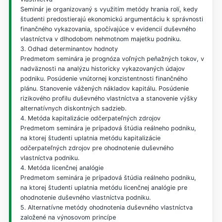
Seminár je organizovaný s využitím metódy hrania rolí, kedy
študenti predostierajú ekonomickú argumentáciu k správnosti
finančného vykazovania, spočívajúce v evidencií duševného
vlastníctva v dlhodobom nehmotnom majetku podniku.
3. Odhad determinantov hodnoty
Predmetom seminára je prognóza voľných peňažných tokov, v
nadväznosti na analýzu historicky vykazovaných údajov
podniku. Posúdenie vnútornej konzistentnosti finančného
plánu. Stanovenie vážených nákladov kapitálu. Posúdenie
rizikového profilu duševného vlastníctva a stanovenie výšky
alternatívnych diskontných sadzieb.
4. Metóda kapitalizácie odčerpateľných zdrojov
Predmetom seminára je prípadová štúdia reálneho podniku,
na ktorej študenti uplatnia metódu kapitalizácie
odčerpateľných zdrojov pre ohodnotenie duševného
vlastníctva podniku.
4. Metóda licenčnej analógie
Predmetom seminára je prípadová štúdia reálneho podniku,
na ktorej študenti uplatnia metódu licenčnej analógie pre
ohodnotenie duševného vlastníctva podniku.
5. Alternatívne metódy ohodnotenia duševného vlastníctva
založené na výnosovom princípe