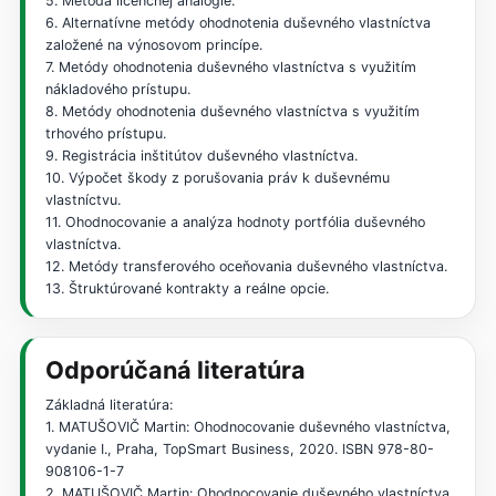
5. Metóda licenčnej analógie.
6. Alternatívne metódy ohodnotenia duševného vlastníctva
založené na výnosovom princípe.
7. Metódy ohodnotenia duševného vlastníctva s využitím
nákladového prístupu.
8. Metódy ohodnotenia duševného vlastníctva s využitím
trhového prístupu.
9. Registrácia inštitútov duševného vlastníctva.
10. Výpočet škody z porušovania práv k duševnému
vlastníctvu.
11. Ohodnocovanie a analýza hodnoty portfólia duševného
vlastníctva.
12. Metódy transferového oceňovania duševného vlastníctva.
13. Štruktúrované kontrakty a reálne opcie.
Odporúčaná literatúra
Základná literatúra:
1. MATUŠOVIČ Martin: Ohodnocovanie duševného vlastníctva,
vydanie I., Praha, TopSmart Business, 2020. ISBN 978-80-
908106-1-7
2. MATUŠOVIČ Martin: Ohodnocovanie duševného vlastníctva