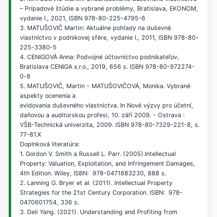
– Prípadové štúdie a vybrané problémy, Bratislava, EKONOM,
vydanie I., 2021, ISBN 978-80-225-4795-6
3. MATUŠOVIČ Martin: Aktuálne pohľady na duševné
vlastníctvo v podnikovej sfére, vydanie I., 2011, ISBN 978-80-
225-3380-5
4. CENIGOVÁ Anna: Podvojné účtovníctvo podnikateľov,
Bratislava CENIGA s.r.o., 2019, 656 s. ISBN 978-80-972274-
0-8
5. MATUŠOVIČ, Martin - MATUŠOVIČOVÁ, Monika. Vybrané
aspekty ocenenia a
evidovania duševného vlastníctva. In Nové výzvy pro účetní,
daňovou a auditorskou profesi, 10. září 2009. - Ostrava :
VŠB-Technická univerzita, 2009. ISBN 978-80-7329-221-8, s.
77-81.X
Doplnková literatúra:
1. Gordon V. Smith a Russell L. Parr. (2005).Intellectual
Property: Valuation, Exploitation, and Infringement Damages,
4th Edition. Wiley, ISBN: ‎ 978-0471683230, 888 s.
2. Lanning G. Bryer et al. (2011). Intellectual Property
Strategies for the 21st Century Corporation. ISBN: ‎ 978-
0470601754, 336 s.
3. Deli Yang. (2021). Understanding and Profiting from