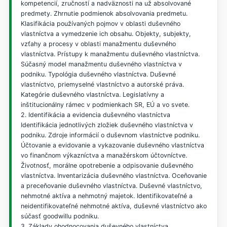
kompetencií, zručností a nadväznosti na už absolvované
predmety. Zhrnutie podmienok absolvovania predmetu.
Klasifikácia používaných pojmov v oblasti duševného
vlastníctva a vymedzenie ich obsahu. Objekty, subjekty,
vzťahy a procesy v oblasti manažmentu duševného
vlastníctva. Prístupy k manažmentu duševného vlastníctva.
Súčasný model manažmentu duševného vlastníctva v
podniku. Typológia duševného vlastníctva. Duševné
vlastníctvo, priemyselné vlastníctvo a autorské práva.
Kategórie duševného vlastníctva. Legislatívny a
inštitucionálny rámec v podmienkach SR, EÚ a vo svete.
2. Identifikácia a evidencia duševného vlastníctva
Identifikácia jednotlivých zložiek duševného vlastníctva v
podniku. Zdroje informácií o duševnom vlastníctve podniku.
Účtovanie a evidovanie a vykazovanie duševného vlastníctva
vo finančnom výkazníctva a manažérskom účtovníctve.
Životnosť, morálne opotrebenie a odpisovanie duševného
vlastníctva. Inventarizácia duševného vlastníctva. Oceňovanie
a preceňovanie duševného vlastníctva. Duševné vlastníctvo,
nehmotné aktíva a nehmotný majetok. Identifikovateľné a
neidentifikovateľné nehmotné aktíva, duševné vlastníctvo ako
súčasť goodwillu podniku.
3. Základy ohodnocovania duševného vlastníctva