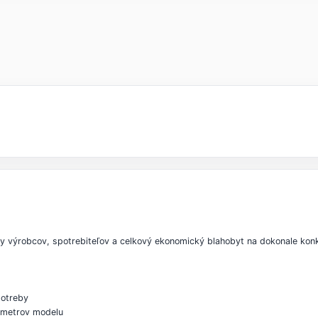
ty výrobcov, spotrebiteľov a celkový ekonomický blahobyt na dokonale ko
potreby
rametrov modelu