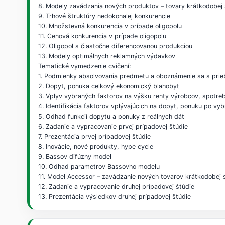
8. Modely zavádzania nových produktov – tovary krátkodobej
9. Trhové štruktúry nedokonalej konkurencie
10. Množstevná konkurencia v prípade oligopolu
11. Cenová konkurencia v prípade oligopolu
12. Oligopol s čiastočne diferencovanou produkciou
13. Modely optimálnych reklamných výdavkov
Tematické vymedzenie cvičení:
1. Podmienky absolvovania predmetu a oboznámenie sa s pri
2. Dopyt, ponuka celkový ekonomický blahobyt
3. Vplyv vybraných faktorov na výšku renty výrobcov, spotre
4. Identifikácia faktorov vplývajúcich na dopyt, ponuku po v
5. Odhad funkcií dopytu a ponuky z reálnych dát
6. Zadanie a vypracovanie prvej prípadovej štúdie
7. Prezentácia prvej prípadovej štúdie
8. Inovácie, nové produkty, hype cycle
9. Bassov difúzny model
10. Odhad parametrov Bassovho modelu
11. Model Accessor – zavádzanie nových tovarov krátkodobej 
12. Zadanie a vypracovanie druhej prípadovej štúdie
13. Prezentácia výsledkov druhej prípadovej štúdie