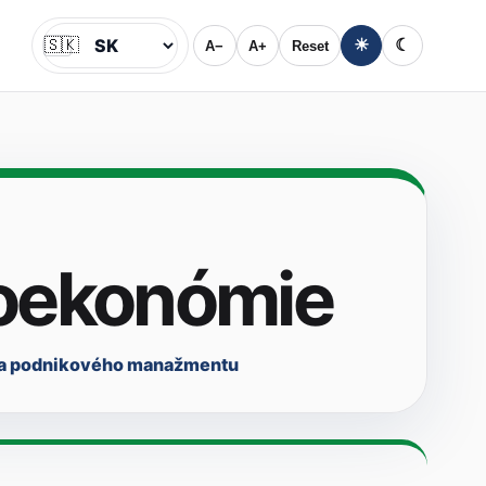
🇸🇰
☀
☾
A−
A+
Reset
Jazyk
roekonómie
ta podnikového manažmentu