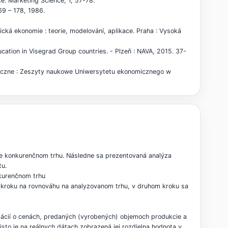
e. Marketing Science, 1, 57-78.
69 – 178, 1986.
cká ekonomie : teorie, modelování, aplikace. Praha : Vysoká
ation in Visegrad Group countries. - Plzeň : NAVA, 2015. 37-
nomiczne : Zeszyty naukowe Uniwersytetu ekonomicznego w
ale konkurenčnom trhu. Následne sa prezentovaná analýza
tu.
nkurenčnom trhu
m kroku na rovnováhu na analyzovanom trhu, v druhom kroku sa
ormácií o cenách, predaných (vyrobených) objemoch produkcie a
isto je na reálnych dátach zobrazená jej rozdielna hodnota v