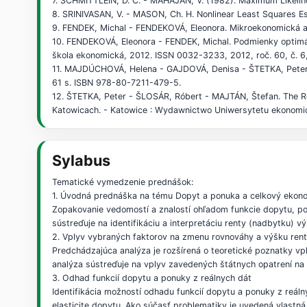
7. SCHMITTLEIN, D. C. - MAHAJAN, V. (1982). Maximum Likeliho
8. SRINIVASAN, V. - MASON, Ch. H. Nonlinear Least Squares Es
9. FENDEK, Michal - FENDEKOVÁ, Eleonora. Mikroekonomická an
10. FENDEKOVÁ, Eleonora - FENDEK, Michal. Podmienky optimáln
škola ekonomická, 2012. ISSN 0032-3233, 2012, roč. 60, č. 6,
11. MAJDÚCHOVÁ, Helena - GAJDOVÁ, Denisa - ŠTETKA, Peter. En
61 s. ISBN 978-80-7211-479-5.
12. ŠTETKA, Peter - ŠLOSÁR, Róbert - MAJTÁN, Štefan. The Ro
Katowicach. - Katowice : Wydawnictwo Uniwersytetu ekonomic
Sylabus
Tematické vymedzenie prednášok:
1. Úvodná prednáška na tému Dopyt a ponuka a celkový ekon
Zopakovanie vedomostí a znalostí ohľadom funkcie dopytu, po
sústreďuje na identifikáciu a interpretáciu renty (nadbytku) 
2. Vplyv vybraných faktorov na zmenu rovnováhy a výšku ren
Predchádzajúca analýza je rozšírená o teoretické poznatky v
analýza sústreďuje na vplyv zavedených štátnych opatrení na
3. Odhad funkcií dopytu a ponuky z reálnych dát
Identifikácia možností odhadu funkcií dopytu a ponuky z reáln
elasticite dopytu. Ako súčasť problematiky je uvedená vlastná