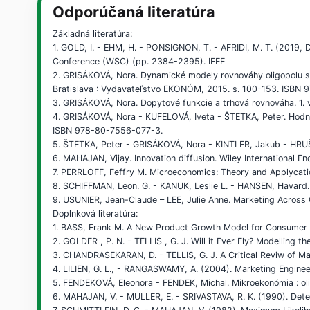
Odporúčaná literatúra
Základná literatúra:
1. GOLD, I. - EHM, H. - PONSIGNON, T. - AFRIDI, M. T. (2019,
Conference (WSC) (pp. 2384-2395). IEEE
2. GRISÁKOVÁ, Nora. Dynamické modely rovnováhy oligopolu s 
Bratislava : Vydavateľstvo EKONÓM, 2015. s. 100-153. ISBN
3. GRISÁKOVÁ, Nora. Dopytové funkcie a trhová rovnováha. 1
4. GRISÁKOVÁ, Nora - KUFELOVÁ, Iveta - ŠTETKA, Peter. Hodnot
ISBN 978-80-7556-077-3.
5. ŠTETKA, Peter - GRISÁKOVÁ, Nora - KINTLER, Jakub - HRUŠO
6. MAHAJAN, Vijay. Innovation diffusion. Wiley International E
7. PERRLOFF, Feffry M. Microeconomics: Theory and Applycati
8. SCHIFFMAN, Leon. G. - KANUK, Leslie L. - HANSEN, Havard
9. USUNIER, Jean-Claude – LEE, Julie Anne. Marketing Across 
Doplnková literatúra:
1. BASS, Frank M. A New Product Growth Model for Consumer 
2. GOLDER , P. N. - TELLIS , G. J. Will it Ever Fly? Modelling 
3. CHANDRASEKARAN, D. - TELLIS, G. J. A Critical Reviw of Ma
4. LILIEN, G. L., - RANGASWAMY, A. (2004). Marketing Enginee
5. FENDEKOVÁ, Eleonora - FENDEK, Michal. Mikroekonómia : oli
6. MAHAJAN, V. - MULLER, E. - SRIVASTAVA, R. K. (1990). Deter