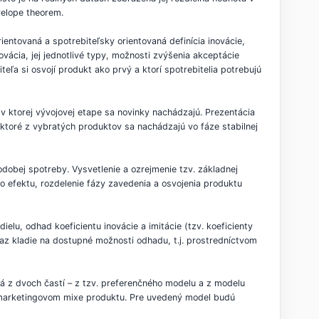
velope theorem.
ientovaná a spotrebiteľsky orientovaná definícia inovácie,
ácia, jej jednotlivé typy, možnosti zvýšenia akceptácie
eľa si osvojí produkt ako prvý a ktorí spotrebitelia potrebujú
 v ktorej vývojovej etape sa novinky nachádzajú. Prezentácia
iektoré z vybratých produktov sa nachádzajú vo fáze stabilnej
obej spotreby. Vysvetlenie a ozrejmenie tzv. základnej
 efektu, rozdelenie fázy zavedenia a osvojenia produktu
lu, odhad koeficientu inovácie a imitácie (tzv. koeficienty
az kladie na dostupné možnosti odhadu, t.j. prostredníctvom
á z dvoch častí – z tzv. preferenčného modelu a z modelu
 marketingovom mixe produktu. Pre uvedený model budú