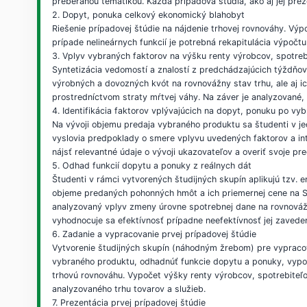
preberanou tematikou. Každá prípadová štúdia, ako aj jej pre
2. Dopyt, ponuka celkový ekonomický blahobyt
Riešenie prípadovej štúdie na nájdenie trhovej rovnováhy. Výp
prípade nelineárnych funkcií je potrebná rekapitulácia výpočtu 
3. Vplyv vybraných faktorov na výšku renty výrobcov, spotre
Syntetizácia vedomostí a znalostí z predchádzajúcich týždňov
výrobných a dovozných kvót na rovnovážny stav trhu, ale aj i
prostredníctvom straty mŕtvej váhy. Na záver je analyzované,
4. Identifikácia faktorov vplývajúcich na dopyt, ponuku po v
Na vývoji objemu predaja vybraného produktu sa študenti v jed
vyslovia predpoklady o smere vplyvu uvedených faktorov a in
nájsť relevantné údaje o vývoji ukazovateľov a overiť svoje p
5. Odhad funkcií dopytu a ponuky z reálnych dát
Študenti v rámci vytvorených študijných skupín aplikujú tzv.
objeme predaných pohonných hmôt a ich priemernej cene na Slo
analyzovaný vplyv zmeny úrovne spotrebnej dane na rovnováž
vyhodnocuje sa efektívnosť prípadne neefektívnosť jej zaveden
6. Zadanie a vypracovanie prvej prípadovej štúdie
Vytvorenie študijných skupín (náhodným žrebom) pre vypracova
vybraného produktu, odhadnúť funkcie dopytu a ponuky, vypoč
trhovú rovnováhu. Vypočet výšky renty výrobcov, spotrebiteľ
analyzovaného trhu tovarov a služieb.
7. Prezentácia prvej prípadovej štúdie