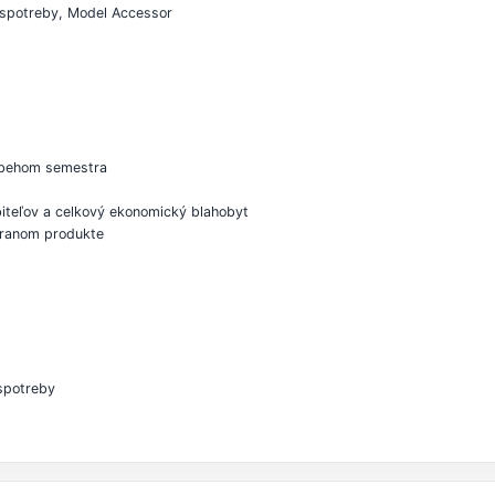
 spotreby, Model Accessor
ebehom semestra
biteľov a celkový ekonomický blahobyt
ybranom produkte
spotreby