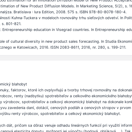
od Estimation for an Innovation Diffusion Model of New Product Acceptanc
timation of New Product Diffusion Models. In Marketing Science, 5(2), s. 1
alýza. Bratislava : Iura Edition, 2008. 575 s. ISBN 978-80-8078-180-4.
osti Kuhna-Tuckera v modeloch rovnováhy trhu sieťových odvetví. In Politi
 s. 801-821.
trepreneurship education in Visegrad countries. In Entrepreneurship educ
le of cultural diversity in new product sales forecasting. In Studia Eko
znego w Katowicach, 2016. ISSN 2083-8611, 2016, nr. 280, s. 199-211.
omický blahobyt
nuky, faktorov, ktoré ich ovplyvňujú a tvorby trhovej rovnováhy na dokon
výrobcov, renty (nadbytku) spotrebiteľov a celkového ekonomického blahoby
ty výrobcov, spotrebiteľov a celkový ekonomický blahobyt na dokonale ko
plyvu zavedenia daní, dotácií, cenových podláh a cenových stropov v prvo
 výšku renty výrobcov, spotrebiteľov a celkový ekonomický blahobyt.
ych dát, pričom sa dôraz venuje odhadu lineárnych funkcií pri využití inf
 cenová elasticita dopytu, možnosti jej výpočtu (bodová, oblúková, …). Tak 