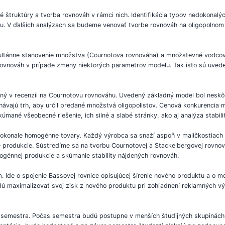
štruktúry a tvorba rovnováh v rámci nich. Identifikácia typov nedokonalýc
. V ďalších analýzach sa budeme venovať tvorbe rovnováh na oligopolnom 
imultánne stanovenie množstva (Cournotova rovnováha) a množstevné vodc
 rovnováh v prípade zmeny niektorých parametrov modelu. Tak isto sú uvede
ný v recenzii na Cournotovu rovnováhu. Uvedený základný model bol neskôr
hávajú trh, aby určil predané množstvá oligopolistov. Cenová konkurencia m
skúmané všeobecné riešenie, ich silné a slabé stránky, ako aj analýza stab
konale homogénne tovary. Každý výrobca sa snaží aspoň v maličkostiach od
e produkcie. Sústredíme sa na tvorbu Cournotovej a Stackelbergovej rovnová
génnej produkcie a skúmanie stability nájdených rovnováh.
 Ide o spojenie Bassovej rovnice opisujúcej šírenie nového produktu a o m
ú maximalizovať svoj zisk z nového produktu pri zohľadnení reklamných výd
semestra. Počas semestra budú postupne v menších študijných skupinách 