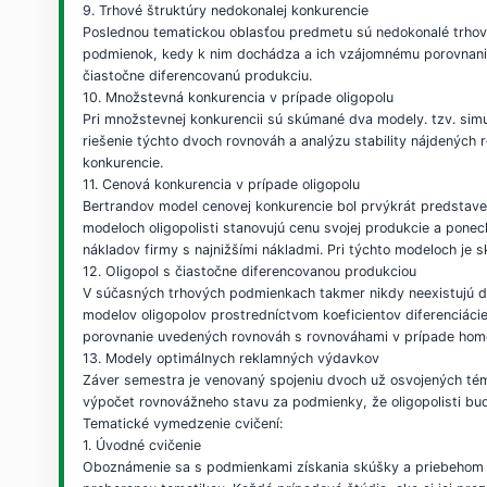
9. Trhové štruktúry nedokonalej konkurencie
Poslednou tematickou oblasťou predmetu sú nedokonalé trhové 
podmienok, kedy k nim dochádza a ich vzájomnému porovnaniu
čiastočne diferencovanú produkciu.
10. Množstevná konkurencia v prípade oligopolu
Pri množstevnej konkurencii sú skúmané dva modely. tzv. s
riešenie týchto dvoch rovnováh a analýzu stability nájdených
konkurencie.
11. Cenová konkurencia v prípade oligopolu
Bertrandov model cenovej konkurencie bol prvýkrát predstave
modeloch oligopolisti stanovujú cenu svojej produkcie a ponec
nákladov firmy s najnižšími nákladmi. Pri týchto modeloch je 
12. Oligopol s čiastočne diferencovanou produkciou
V súčasných trhových podmienkach takmer nikdy neexistujú do
modelov oligopolov prostredníctvom koeficientov diferenciáci
porovnanie uvedených rovnováh s rovnováhami v prípade homo
13. Modely optimálnych reklamných výdavkov
Záver semestra je venovaný spojeniu dvoch už osvojených tém.
výpočet rovnovážneho stavu za podmienky, že oligopolisti bud
Tematické vymedzenie cvičení:
1. Úvodné cvičenie
Oboznámenie sa s podmienkami získania skúšky a priebehom 