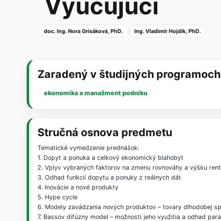
Vyučujúci
doc. Ing. Nora Grisáková, PhD.
Ing. Vladimír Hojdik, PhD.
Zaradený v študijných programoch
ekonomika a manažment podniku
Stručná osnova predmetu
Tematické vymedzenie prednášok:
1. Dopyt a ponuka a celkový ekonomický blahobyt
2. Vplyv vybraných faktorov na zmenu rovnováhy a výšku ren
3. Odhad funkcií dopytu a ponuky z reálnych dát
4. Inovácie a nové produkty
5. Hype cycle
6. Modely zavádzania nových produktov – tovary dlhodobej s
7. Bassov difúzny model – možnosti jeho využitia a odhad pa