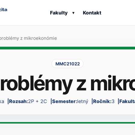
ita
Fakulty
Kontakt
▾
problémy z mikroekonómie
MMC21022
roblémy z mik
ka
Rozsah:
2P + 2C
Semester:
letný
Ročník:
3
Fakul