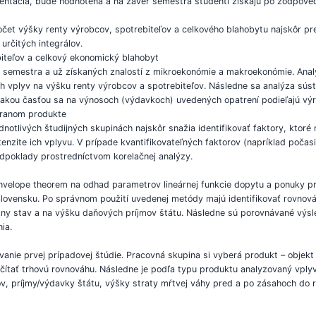
zentácia, bude hodnotená a na záver semestra študenti získajú po zodpoved
očet výšky renty výrobcov, spotrebiteľov a celkového blahobytu najskôr pre
určitých integrálov.
biteľov a celkový ekonomický blahobyt
 semestra a už získaných znalostí z mikroekonómie a makroekonómie. Analy
ch vplyv na výšku renty výrobcov a spotrebiteľov. Následne sa analýza sús
 akou časťou sa na výnosoch (výdavkoch) uvedených opatrení podieľajú výro
ybranom produkte
notlivých študijných skupinách najskôr snažia identifikovať faktory, ktor
tenzite ich vplyvu. V prípade kvantifikovateľných faktorov (napríklad poč
redpoklady prostredníctvom korelačnej analýzy.
 envelope theorem na odhad parametrov lineárnej funkcie dopytu a ponuky pr
vensku. Po správnom použití uvedenej metódy majú identifikovať rovnovážn
ny stav a na výšku daňových príjmov štátu. Následne sú porovnávané výs
ia.
nie prvej prípadovej štúdie. Pracovná skupina si vyberá produkt – objekt 
ítať trhovú rovnováhu. Následne je podľa typu produktu analyzovaný vply
ov, príjmy/výdavky štátu, výšky straty mŕtvej váhy pred a po zásahoch do 