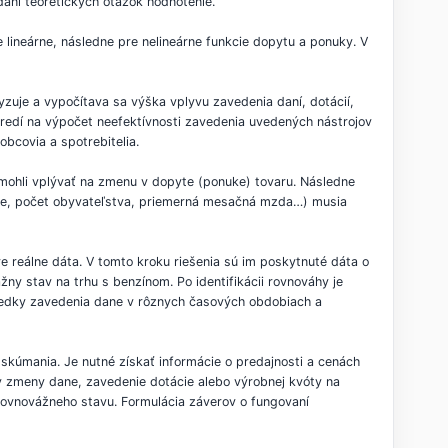
aní teoretických otázok hodnotenie.
 lineárne, následne pre nelineárne funkcie dopytu a ponuky. V
zuje a vypočítava sa výška vplyvu zavedenia daní, dotácií,
tredí na výpočet neefektívnosti zavedenia uvedených nástrojov
bcovia a spotrebitelia.
é mohli vplývať na zmenu v dopyte (ponuke) tovaru. Následne
asie, počet obyvateľstva, priemerná mesačná mzda…) musia
e reálne dáta. V tomto kroku riešenia sú im poskytnuté dáta o
y stav na trhu s benzínom. Po identifikácii rovnováhy je
ledky zavedenia dane v rôznych časových obdobiach a
skúmania. Je nutné získať informácie o predajnosti a cenách
v zmeny dane, zavedenie dotácie alebo výrobnej kvóty na
rovnovážneho stavu. Formulácia záverov o fungovaní