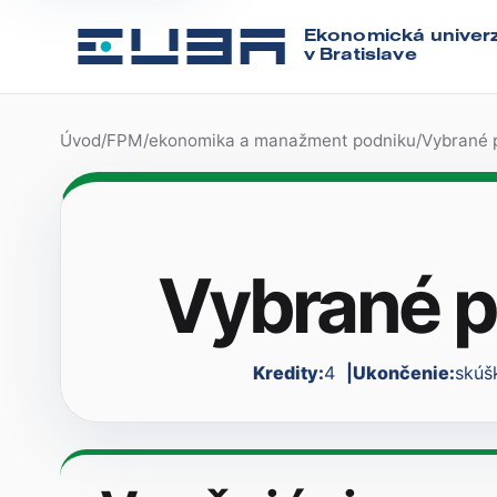
Ekonomická univerz
v Bratislave
Úvod
/
FPM
/
ekonomika a manažment podniku
/
Vybrané 
Vybrané p
Kredity:
4
Ukončenie:
skúš