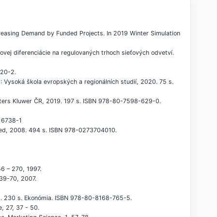
creasing Demand by Funded Projects. In 2019 Winter Simulation
ej diferenciácie na regulovaných trhoch sieťových odvetví.
620-2.
 Vysoká škola evropských a regionálních studií, 2020. 75 s.
olters Kluwer ČR, 2019. 197 s. ISBN 978-80-7598-629-0.
416738-1
ited, 2008. 494 s. ISBN 978-0273704010.
56 – 270, 1997.
 39-70, 2007.
018. 230 s. Ekonómia. ISBN 978-80-8168-765-5.
, 27, 37 - 50.