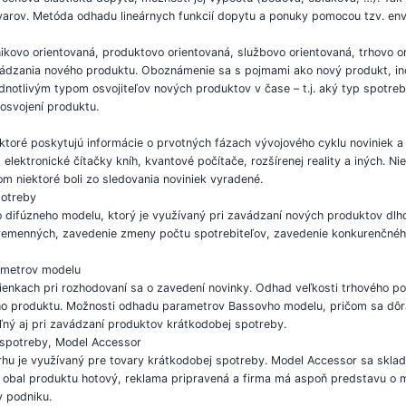
varov. Metóda odhadu lineárnych funkcií dopytu a ponuky pomocou tzv. en
nikovo orientovaná, produktovo orientovaná, službovo orientovaná, trhovo or
ádzania nového produktu. Oboznámenie sa s pojmami ako nový produkt, inov
notlivým typom osvojiteľov nových produktov v čase – t.j. aký typ spotrebit
osvojení produktu.
 ktoré poskytujú informácie o prvotných fázach vývojového cyklu noviniek a
elektronické čítačky kníh, kvantové počítače, rozšírenej reality a iných. N
om niektoré boli zo sledovania noviniek vyradené.
potreby
ifúzneho modelu, ktorý je využívaný pri zavádzaní nových produktov dlhod
 premenných, zavedenie zmeny počtu spotrebiteľov, zavedenie konkurenčného
rametrov modelu
kach pri rozhodovaní sa o zavedení novinky. Odhad veľkosti trhového podie
vého produktu. Možnosti odhadu parametrov Bassovho modelu, pričom sa dôr
ľný aj pri zavádzaní produktov krátkodobej spotreby.
 spotreby, Model Accessor
u je využívaný pre tovary krátkodobej spotreby. Model Accessor sa sklad
e obal produktu hotový, reklama pripravená a firma má aspoň predstavu o
v podniku.