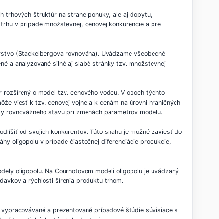
h trhových štruktúr na strane ponuky, ale aj dopytu,
trhu v prípade množstevnej, cenovej konkurencie a pre
ovstvo (Stackelbergova rovnováha). Uvádzame všeobecné
né a analyzované silné aj slabé stránky tzv. množstevnej
 rozšírený o model tzv. cenového vodcu. V oboch týchto
ôže viesť k tzv. cenovej vojne a k cenám na úrovni hraničných
ility rovnovážneho stavu pri zmenách parametrov modelu.
líšiť od svojich konkurentov. Túto snahu je možné zaviesť do
hy oligopolu v prípade čiastočnej diferenciácie produkcie,
odely oligopolu. Na Cournotovom modeli oligopolu je uvádzaný
avkov a rýchlosti šírenia produktu trhom.
vypracovávané a prezentované prípadové štúdie súvisiace s