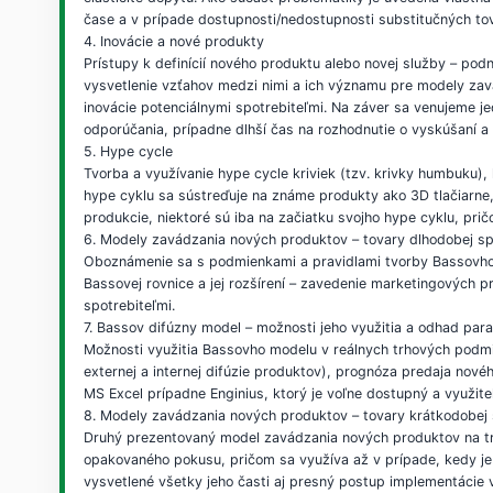
čase a v prípade dostupnosti/nedostupnosti substitučných to
4. Inovácie a nové produkty
Prístupy k definícií nového produktu alebo novej služby – pod
vysvetlenie vzťahov medzi nimi a ich významu pre modely zav
inovácie potenciálnymi spotrebiteľmi. Na záver sa venujeme jed
odporúčania, prípadne dlhší čas na rozhodnutie o vyskúšaní a 
5. Hype cycle
Tvorba a využívanie hype cycle kriviek (tzv. krivky humbuku),
hype cyklu sa sústreďuje na známe produkty ako 3D tlačiarne, 
produkcie, niektoré sú iba na začiatku svojho hype cyklu, prič
6. Modely zavádzania nových produktov – tovary dlhodobej s
Oboznámenie sa s podmienkami a pravidlami tvorby Bassovho d
Bassovej rovnice a jej rozšírení – zavedenie marketingových
spotrebiteľmi.
7. Bassov difúzny model – možnosti jeho využitia a odhad pa
Možnosti využitia Bassovho modelu v reálnych trhových podmien
externej a internej difúzie produktov), prognóza predaja no
MS Excel prípadne Enginius, ktorý je voľne dostupný a využite
8. Modely zavádzania nových produktov – tovary krátkodobej
Druhý prezentovaný model zavádzania nových produktov na trh
opakovaného pokusu, pričom sa využíva až v prípade, kedy j
vysvetlené všetky jeho časti aj presný postup implementácie 