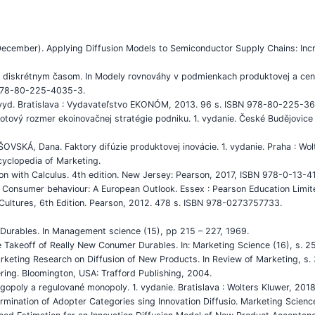
 December). Applying Diffusion Models to Semiconductor Supply Chains: In
diskrétnym časom. In Modely rovnováhy v podmienkach produktovej a cenov
 978-80-225-4035-3.
. vyd. Bratislava : Vydavateľstvo EKONÓM, 2013. 96 s. ISBN 978-80-225-3
ový rozmer ekoinovačnej stratégie podniku. 1. vydanie. České Budějovice :
VSKÁ, Dana. Faktory difúzie produktovej inovácie. 1. vydanie. Praha : W
ncyclopedia of Marketing.
on with Calculus. 4th edition. New Jersey: Pearson, 2017, ISBN 978-0-13-
. Consumer behaviour: A European Outlook. Essex : Pearson Education Lim
Cultures, 6th Edition. Pearson, 2012. 478 s. ISBN 978-0273757733.
Durables. In Management science (15), pp 215 – 227, 1969.
the Takeoff of Really New Conumer Durables. In: Marketing Science (16), s. 2
rketing Research on Diffusion of New Products. In Review of Marketing, s.
ring. Bloomington, USA: Trafford Publishing, 2004.
gopoly a regulované monopoly. 1. vydanie. Bratislava : Wolters Kluwer, 2
mination of Adopter Categories sing Innovation Diffusio. Marketing Science