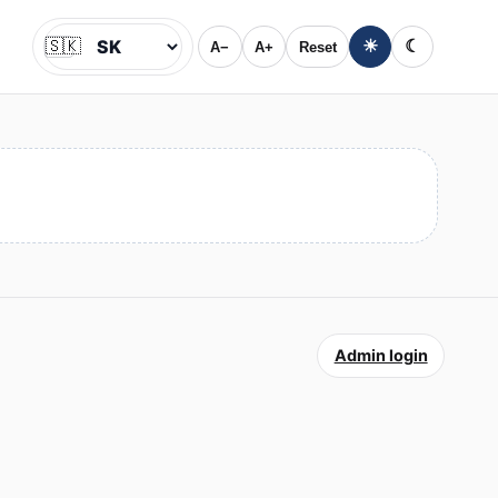
🇸🇰
☀
☾
A−
A+
Reset
Jazyk
Admin login