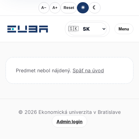
☀
☾
A−
A+
Reset
Jazyk
🇸🇰
Menu
Predmet nebol nájdený.
Späť na úvod
© 2026 Ekonomická univerzita v Bratislave
Admin login