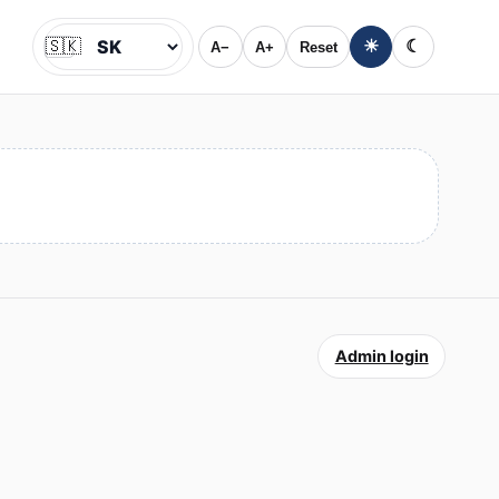
🇸🇰
☀
☾
A−
A+
Reset
Jazyk
Admin login