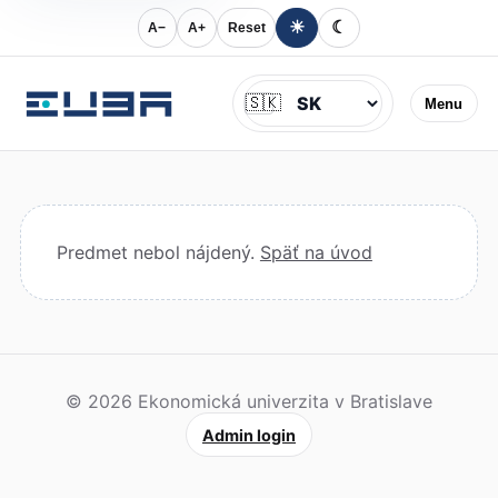
☀
☾
A−
A+
Reset
Jazyk
🇸🇰
Menu
Predmet nebol nájdený.
Späť na úvod
© 2026 Ekonomická univerzita v Bratislave
Admin login