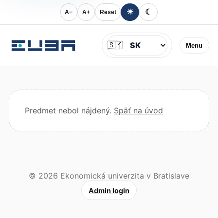
☀
☾
A−
A+
Reset
Jazyk
🇸🇰
Menu
Predmet nebol nájdený.
Späť na úvod
© 2026 Ekonomická univerzita v Bratislave
Admin login