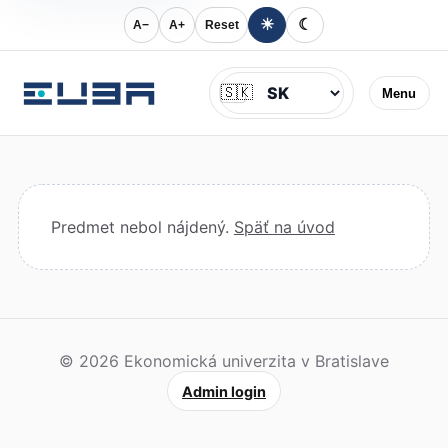
☀
☾
A−
A+
Reset
Jazyk
🇸🇰
Menu
Predmet nebol nájdený.
Späť na úvod
© 2026 Ekonomická univerzita v Bratislave
Admin login