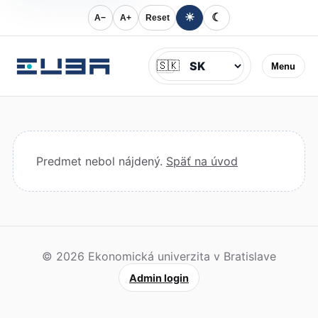
☀
☾
A−
A+
Reset
Jazyk
🇸🇰
Menu
Predmet nebol nájdený.
Späť na úvod
© 2026 Ekonomická univerzita v Bratislave
Admin login