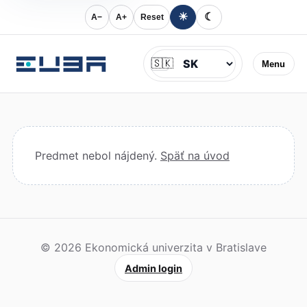
☀
☾
A−
A+
Reset
Jazyk
🇸🇰
Menu
Predmet nebol nájdený.
Späť na úvod
© 2026 Ekonomická univerzita v Bratislave
Admin login