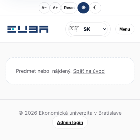
☀
☾
A−
A+
Reset
Jazyk
🇸🇰
Menu
Predmet nebol nájdený.
Späť na úvod
© 2026 Ekonomická univerzita v Bratislave
Admin login