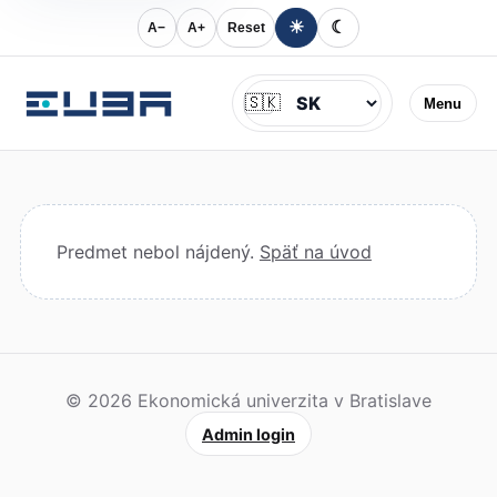
☀
☾
A−
A+
Reset
Jazyk
🇸🇰
Menu
Predmet nebol nájdený.
Späť na úvod
© 2026 Ekonomická univerzita v Bratislave
Admin login