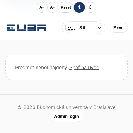
☀
☾
A−
A+
Reset
Jazyk
🇸🇰
Menu
Predmet nebol nájdený.
Späť na úvod
© 2026 Ekonomická univerzita v Bratislave
Admin login