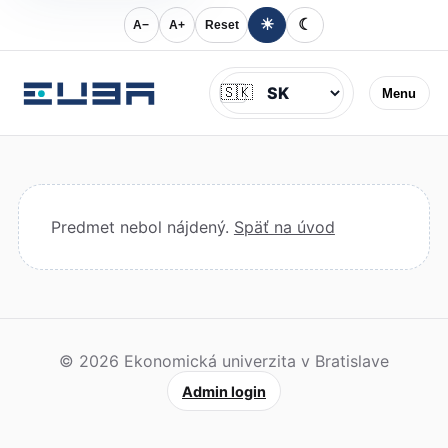
☀
☾
A−
A+
Reset
Jazyk
🇸🇰
Menu
Predmet nebol nájdený.
Späť na úvod
© 2026 Ekonomická univerzita v Bratislave
Admin login