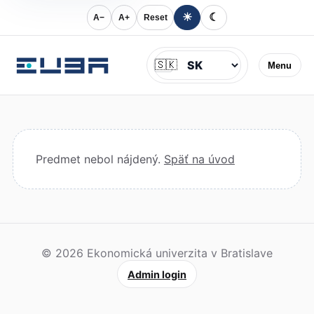
☀
☾
A−
A+
Reset
Jazyk
🇸🇰
Menu
Predmet nebol nájdený.
Späť na úvod
© 2026 Ekonomická univerzita v Bratislave
Admin login