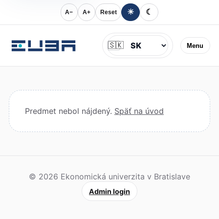
☀
☾
A−
A+
Reset
Jazyk
🇸🇰
Menu
Predmet nebol nájdený.
Späť na úvod
© 2026 Ekonomická univerzita v Bratislave
Admin login