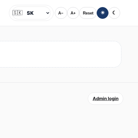
🇸🇰
☀
☾
A−
A+
Reset
Jazyk
Admin login