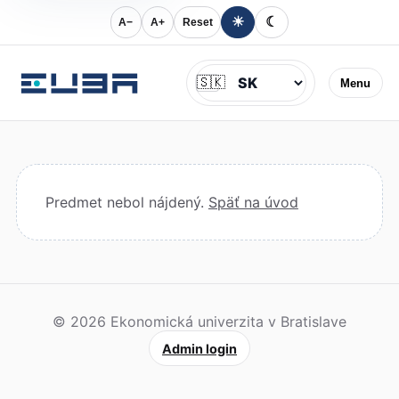
☀
☾
A−
A+
Reset
Jazyk
🇸🇰
Menu
Predmet nebol nájdený.
Späť na úvod
© 2026 Ekonomická univerzita v Bratislave
Admin login