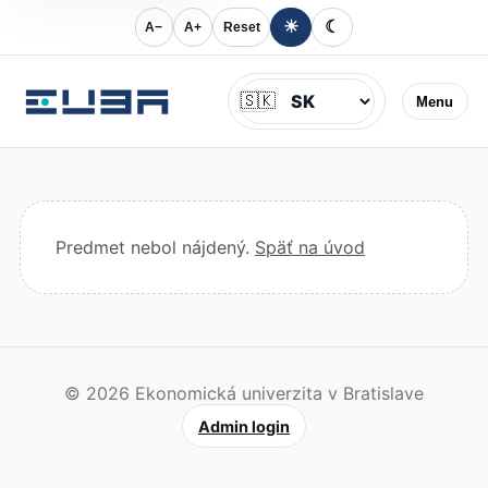
☀
☾
A−
A+
Reset
Jazyk
🇸🇰
Menu
Predmet nebol nájdený.
Späť na úvod
© 2026 Ekonomická univerzita v Bratislave
Admin login