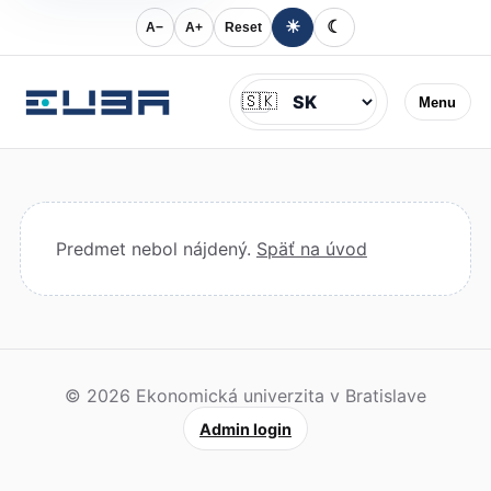
☀
☾
A−
A+
Reset
Jazyk
🇸🇰
Menu
Predmet nebol nájdený.
Späť na úvod
© 2026 Ekonomická univerzita v Bratislave
Admin login