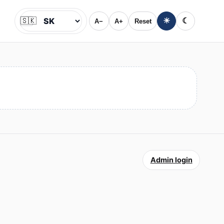
🇸🇰
☀
☾
A−
A+
Reset
Jazyk
Admin login