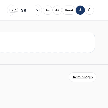
🇸🇰
☀
☾
A−
A+
Reset
Jazyk
Admin login