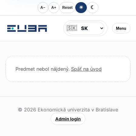
☀
☾
A−
A+
Reset
Jazyk
🇸🇰
Menu
Predmet nebol nájdený.
Späť na úvod
© 2026 Ekonomická univerzita v Bratislave
Admin login