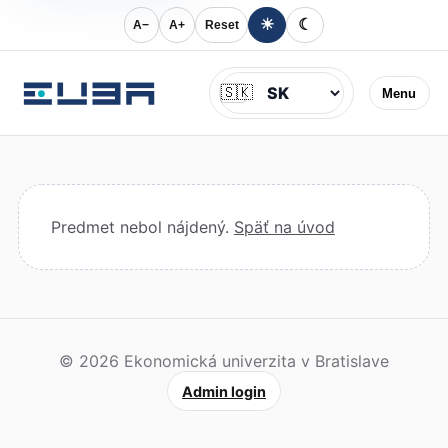
☀
☾
A−
A+
Reset
Jazyk
🇸🇰
Menu
Predmet nebol nájdený.
Späť na úvod
© 2026 Ekonomická univerzita v Bratislave
Admin login