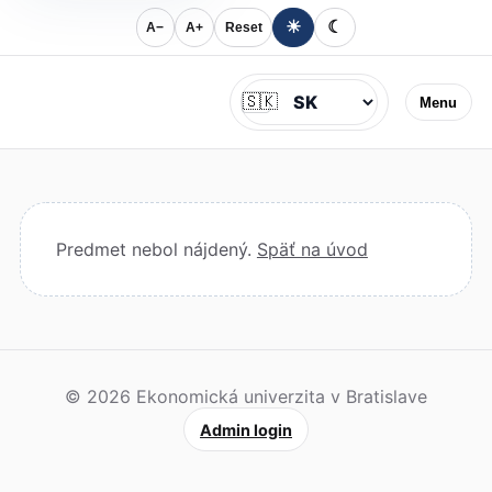
☀
☾
A−
A+
Reset
Jazyk
🇸🇰
Menu
Predmet nebol nájdený.
Späť na úvod
© 2026 Ekonomická univerzita v Bratislave
Admin login