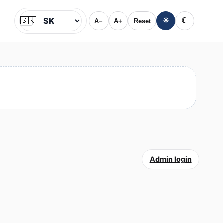
🇸🇰
☀
☾
A−
A+
Reset
Jazyk
Admin login