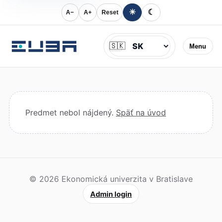
☀
☾
A−
A+
Reset
Jazyk
🇸🇰
Menu
Predmet nebol nájdený.
Späť na úvod
© 2026 Ekonomická univerzita v Bratislave
Admin login