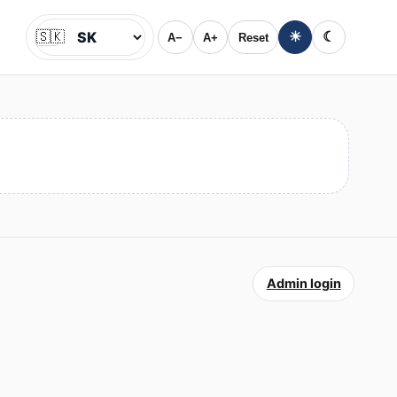
🇸🇰
☀
☾
A−
A+
Reset
Jazyk
Admin login