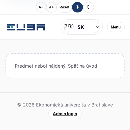
☀
☾
A−
A+
Reset
Jazyk
🇸🇰
Menu
Predmet nebol nájdený.
Späť na úvod
© 2026 Ekonomická univerzita v Bratislave
Admin login