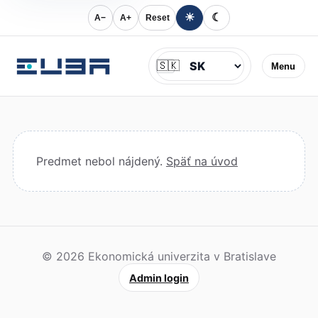
☀
☾
A−
A+
Reset
Jazyk
🇸🇰
Menu
Predmet nebol nájdený.
Späť na úvod
© 2026 Ekonomická univerzita v Bratislave
Admin login