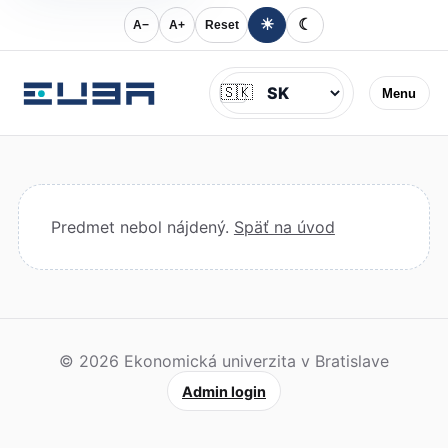
☀
☾
A−
A+
Reset
Jazyk
🇸🇰
Menu
Predmet nebol nájdený.
Späť na úvod
© 2026 Ekonomická univerzita v Bratislave
Admin login