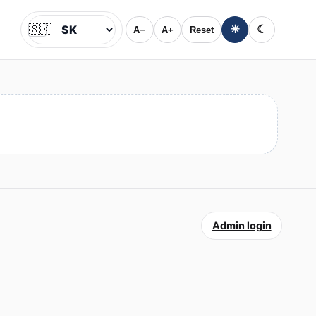
🇸🇰
☀
☾
A−
A+
Reset
Jazyk
Admin login