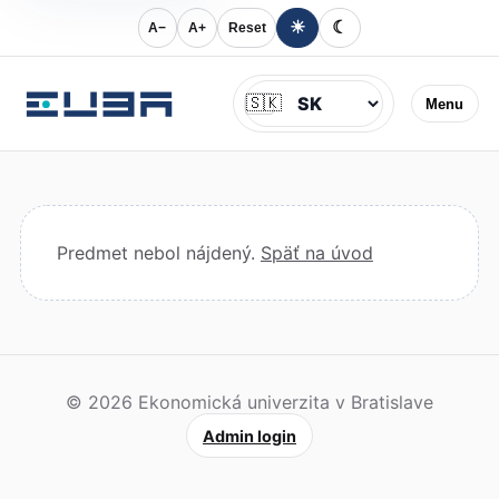
☀
☾
A−
A+
Reset
Jazyk
🇸🇰
Menu
Predmet nebol nájdený.
Späť na úvod
© 2026 Ekonomická univerzita v Bratislave
Admin login